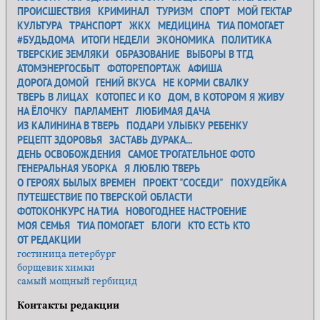
ПРОИСШЕСТВИЯ
КРИМИНАЛ
ТУРИЗМ
СПОРТ
МОЙ ГЕКТАР
КУЛЬТУРА
ТРАНСПОРТ
ЖКХ
МЕДИЦИНА
ТИА ПОМОГАЕТ
#БУДЬДОМА
ИТОГИ НЕДЕЛИ
ЭКОНОМИКА
ПОЛИТИКА
ТВЕРСКИЕ ЗЕМЛЯКИ
ОБРАЗОВАНИЕ
ВЫБОРЫ В ТГД
АТОМЭНЕРГОСБЫТ
ФОТОРЕПОРТАЖ
АФИША
ДОРОГА ДОМОЙ
ГЕНИЙ ВКУСА
НЕ КОРМИ СВАЛКУ
ТВЕРЬ В ЛИЦАХ
КОТОПЕС И КО
ДОМ, В КОТОРОМ Я ЖИВУ
НА ЁЛОЧКУ
ПАРЛАМЕНТ
ЛЮБИМАЯ ДАЧА
ИЗ КАЛИНИНА В ТВЕРЬ
ПОДАРИ УЛЫБКУ РЕБЕНКУ
РЕЦЕПТ ЗДОРОВЬЯ
ЗАСТАВЬ ДУРАКА...
ДЕНЬ ОСВОБОЖДЕНИЯ
САМОЕ ТРОГАТЕЛЬНОЕ ФОТО
ГЕНЕРАЛЬНАЯ УБОРКА
Я ЛЮБЛЮ ТВЕРЬ
О ГЕРОЯХ БЫЛЫХ ВРЕМЕН
ПРОЕКТ "СОСЕДИ"
ПОХУДЕЙКА
ПУТЕШЕСТВИЕ ПО ТВЕРСКОЙ ОБЛАСТИ
ФОТОКОНКУРС НА ТИА
НОВОГОДНЕЕ НАСТРОЕНИЕ
МОЯ СЕМЬЯ
ТИА ПОМОГАЕТ
БЛОГИ
КТО ЕСТЬ КТО
ОТ РЕДАКЦИИ
гостиница петербург
борщевик химки
самый мощный гербицид
Контакты редакции