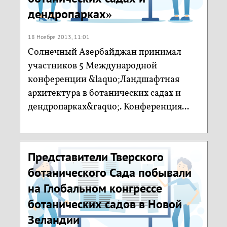
дендропарках»
18 Ноября 2013, 11:01
Солнечный Азербайджан принимал
участников 5 Международной
конференции &laquo;Ландшафтная
архитектура в ботанических садах и
дендропарках&raquo;. Конференция...
Представители Тверского
ботанического Сада побывали
на Глобальном конгрессе
ботанических садов в Новой
Зеландии