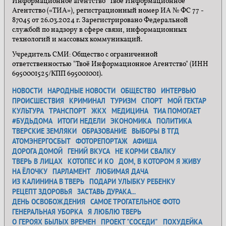
Информационное агентство "Твоё Информационное
Агентство («ТИА»), регистрационный номер ИА № ФС 77 -
87045 от 26.03.2024 г. Зарегистрировано Федеральной
службой по надзору в сфере связи, информационных
технологий и массовых коммуникаций.
Учредитель СМИ: Общество с ограниченной
ответственностью "Твоё Информационное Агентство" (ИНН
6950001525/КПП 695001001).
НОВОСТИ
НАРОДНЫЕ НОВОСТИ
ОБЩЕСТВО
ИНТЕРВЬЮ
ПРОИСШЕСТВИЯ
КРИМИНАЛ
ТУРИЗМ
СПОРТ
МОЙ ГЕКТАР
КУЛЬТУРА
ТРАНСПОРТ
ЖКХ
МЕДИЦИНА
ТИА ПОМОГАЕТ
#БУДЬДОМА
ИТОГИ НЕДЕЛИ
ЭКОНОМИКА
ПОЛИТИКА
ТВЕРСКИЕ ЗЕМЛЯКИ
ОБРАЗОВАНИЕ
ВЫБОРЫ В ТГД
АТОМЭНЕРГОСБЫТ
ФОТОРЕПОРТАЖ
АФИША
ДОРОГА ДОМОЙ
ГЕНИЙ ВКУСА
НЕ КОРМИ СВАЛКУ
ТВЕРЬ В ЛИЦАХ
КОТОПЕС И КО
ДОМ, В КОТОРОМ Я ЖИВУ
НА ЁЛОЧКУ
ПАРЛАМЕНТ
ЛЮБИМАЯ ДАЧА
ИЗ КАЛИНИНА В ТВЕРЬ
ПОДАРИ УЛЫБКУ РЕБЕНКУ
РЕЦЕПТ ЗДОРОВЬЯ
ЗАСТАВЬ ДУРАКА...
ДЕНЬ ОСВОБОЖДЕНИЯ
САМОЕ ТРОГАТЕЛЬНОЕ ФОТО
ГЕНЕРАЛЬНАЯ УБОРКА
Я ЛЮБЛЮ ТВЕРЬ
О ГЕРОЯХ БЫЛЫХ ВРЕМЕН
ПРОЕКТ "СОСЕДИ"
ПОХУДЕЙКА