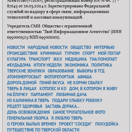
Агентство («ТИА»), регистрационный номер ИА № ФС 77 -
87045 от 26.03.2024 г. Зарегистрировано Федеральной
службой по надзору в сфере связи, информационных
технологий и массовых коммуникаций.
Учредитель СМИ: Общество с ограниченной
ответственностью "Твоё Информационное Агентство" (ИНН
6950001525/КПП 695001001).
НОВОСТИ
НАРОДНЫЕ НОВОСТИ
ОБЩЕСТВО
ИНТЕРВЬЮ
ПРОИСШЕСТВИЯ
КРИМИНАЛ
ТУРИЗМ
СПОРТ
МОЙ ГЕКТАР
КУЛЬТУРА
ТРАНСПОРТ
ЖКХ
МЕДИЦИНА
ТИА ПОМОГАЕТ
#БУДЬДОМА
ИТОГИ НЕДЕЛИ
ЭКОНОМИКА
ПОЛИТИКА
ТВЕРСКИЕ ЗЕМЛЯКИ
ОБРАЗОВАНИЕ
ВЫБОРЫ В ТГД
АТОМЭНЕРГОСБЫТ
ФОТОРЕПОРТАЖ
АФИША
ДОРОГА ДОМОЙ
ГЕНИЙ ВКУСА
НЕ КОРМИ СВАЛКУ
ТВЕРЬ В ЛИЦАХ
КОТОПЕС И КО
ДОМ, В КОТОРОМ Я ЖИВУ
НА ЁЛОЧКУ
ПАРЛАМЕНТ
ЛЮБИМАЯ ДАЧА
ИЗ КАЛИНИНА В ТВЕРЬ
ПОДАРИ УЛЫБКУ РЕБЕНКУ
РЕЦЕПТ ЗДОРОВЬЯ
ЗАСТАВЬ ДУРАКА...
ДЕНЬ ОСВОБОЖДЕНИЯ
САМОЕ ТРОГАТЕЛЬНОЕ ФОТО
ГЕНЕРАЛЬНАЯ УБОРКА
Я ЛЮБЛЮ ТВЕРЬ
О ГЕРОЯХ БЫЛЫХ ВРЕМЕН
ПРОЕКТ "СОСЕДИ"
ПОХУДЕЙКА
ПУТЕШЕСТВИЕ ПО ТВЕРСКОЙ ОБЛАСТИ