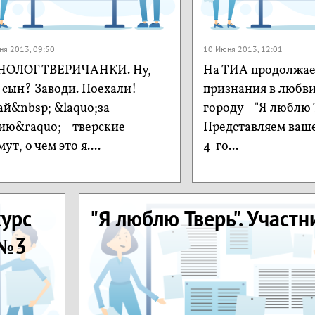
ня 2013, 09:50
10 Июня 2013, 12:01
ОЛОГ ТВЕРИЧАНКИ. Ну,
На ТИА продолжае
 сын? Заводи. Поехали!
признания в любв
ай&nbsp; &laquo;за
городу - "Я люблю Т
ию&raquo; - тверские
Представляем ваш
ут, о чем это я....
4-го...
урс
"Я люблю Тверь". Участ
 №3