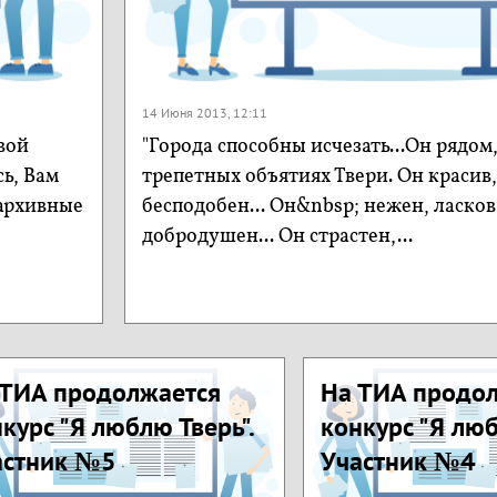
14 Июня 2013, 12:11
вой
"Города способны исчезать...Он рядом,
сь, Вам
трепетных объятиях Твери. Он красив
 архивные
бесподобен... Он&nbsp; нежен, ласков
добродушен... Он страстен,...
 ТИА продолжается
На ТИА продо
курс "Я люблю Тверь".
конкурс "Я люб
астник №5
Участник №4