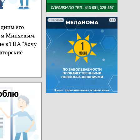
РЕКЛАМА
одним его
ем Миняевым.
ме в ТИА "Хочу
вторские
люблю