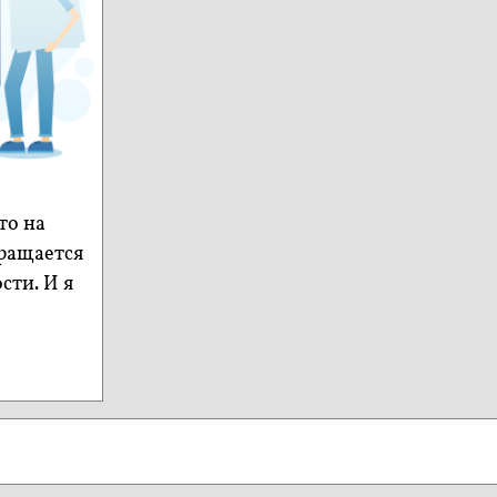
то на
вращается
сти. И я