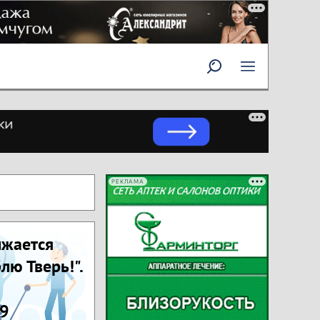
РЕКЛАМА
лжается
лю Тверь!".
 9