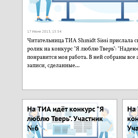
17 Июня 2013, 15:54
Читательница ТИА Shmidt Sissi прислала с
ролик на конкурс "Я люблю Тверь": "Надею
понравится моя работа. В ней собраны все
записи, сделанные...
На ТИА идёт конкурс "Я
На
люблю Тверь". Участник
кон
№6
Уч