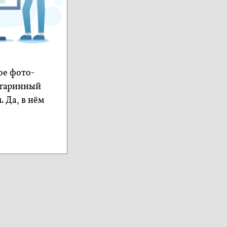
ое фото-
старинный
 Да, в нём