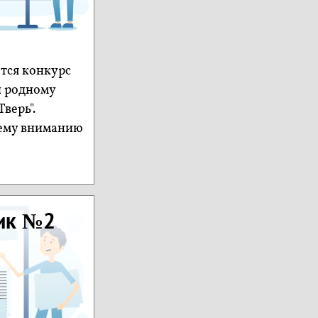
тся конкурс
и родному
верь".
ему вниманию
ник №2