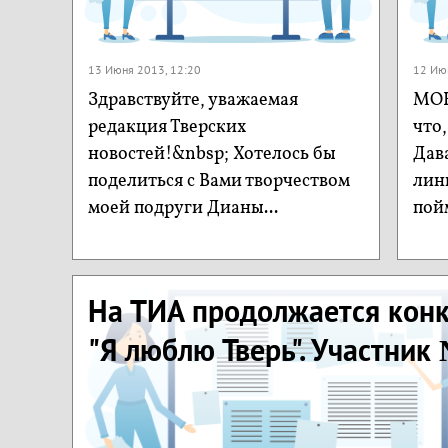
13 Июня 2013, 12:20
12 Ию
Здравствуйте, уважаемая
МОН
редакция Тверских
что,
новостей!&nbsp; Хотелось бы
Дав
поделиться с Вами творчеством
лин
моей подруги Дианы...
пойм
На ТИА продолжается конк
"Я люблю Тверь". Участник