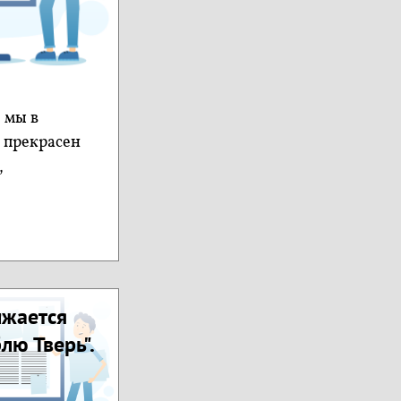
 мы в
, прекрасен
,
лжается
лю Тверь".