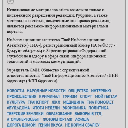
Использование материалов сайта возможно только с
письменного разрешения редакции. Рубрики, а также
материалы и статьи, помеченные «на правах рекламы»,
являются рекламно-информационными материалами
портала.
Информационное агентство "Твоё Информационное
Агентство («ТИА»), регистрационный номер ИА № ФС 77 -
87045 от 26.03.2024 г. Зарегистрировано Федеральной
службой по надзору в сфере связи, информационных
технологий и массовых коммуникаций.
Учредитель СМИ: Общество с ограниченной
ответственностью "Твоё Информационное Агентство" (ИНН
6950001525/КПП 695001001).
НОВОСТИ
НАРОДНЫЕ НОВОСТИ
ОБЩЕСТВО
ИНТЕРВЬЮ
ПРОИСШЕСТВИЯ
КРИМИНАЛ
ТУРИЗМ
СПОРТ
МОЙ ГЕКТАР
КУЛЬТУРА
ТРАНСПОРТ
ЖКХ
МЕДИЦИНА
ТИА ПОМОГАЕТ
#БУДЬДОМА
ИТОГИ НЕДЕЛИ
ЭКОНОМИКА
ПОЛИТИКА
ТВЕРСКИЕ ЗЕМЛЯКИ
ОБРАЗОВАНИЕ
ВЫБОРЫ В ТГД
АТОМЭНЕРГОСБЫТ
ФОТОРЕПОРТАЖ
АФИША
ДОРОГА ДОМОЙ
ГЕНИЙ ВКУСА
НЕ КОРМИ СВАЛКУ