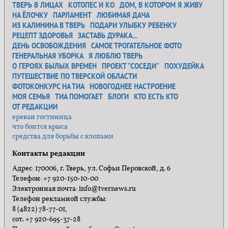
ТВЕРЬ В ЛИЦАХ
КОТОПЕС И КО
ДОМ, В КОТОРОМ Я ЖИВУ
НА ЁЛОЧКУ
ПАРЛАМЕНТ
ЛЮБИМАЯ ДАЧА
ИЗ КАЛИНИНА В ТВЕРЬ
ПОДАРИ УЛЫБКУ РЕБЕНКУ
РЕЦЕПТ ЗДОРОВЬЯ
ЗАСТАВЬ ДУРАКА...
ДЕНЬ ОСВОБОЖДЕНИЯ
САМОЕ ТРОГАТЕЛЬНОЕ ФОТО
ГЕНЕРАЛЬНАЯ УБОРКА
Я ЛЮБЛЮ ТВЕРЬ
О ГЕРОЯХ БЫЛЫХ ВРЕМЕН
ПРОЕКТ "СОСЕДИ"
ПОХУДЕЙКА
ПУТЕШЕСТВИЕ ПО ТВЕРСКОЙ ОБЛАСТИ
ФОТОКОНКУРС НА ТИА
НОВОГОДНЕЕ НАСТРОЕНИЕ
МОЯ СЕМЬЯ
ТИА ПОМОГАЕТ
БЛОГИ
КТО ЕСТЬ КТО
ОТ РЕДАКЦИИ
ереван гостиница
что боится крыса
средства для борьбы с клопами
Контакты редакции
Адрес: 170006, г. Тверь, ул. Софьи Перовской, д. 6
Телефон: +7 920-150-10-00
Электронная почта: info@tvernews.ru
Телефон рекламной службы:
8 (4822) 78-77-01,
сот. +7 920-695-37-28