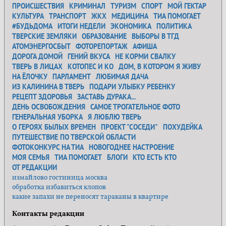
ПРОИСШЕСТВИЯ
КРИМИНАЛ
ТУРИЗМ
СПОРТ
МОЙ ГЕКТАР
КУЛЬТУРА
ТРАНСПОРТ
ЖКХ
МЕДИЦИНА
ТИА ПОМОГАЕТ
#БУДЬДОМА
ИТОГИ НЕДЕЛИ
ЭКОНОМИКА
ПОЛИТИКА
ТВЕРСКИЕ ЗЕМЛЯКИ
ОБРАЗОВАНИЕ
ВЫБОРЫ В ТГД
АТОМЭНЕРГОСБЫТ
ФОТОРЕПОРТАЖ
АФИША
ДОРОГА ДОМОЙ
ГЕНИЙ ВКУСА
НЕ КОРМИ СВАЛКУ
ТВЕРЬ В ЛИЦАХ
КОТОПЕС И КО
ДОМ, В КОТОРОМ Я ЖИВУ
НА ЁЛОЧКУ
ПАРЛАМЕНТ
ЛЮБИМАЯ ДАЧА
ИЗ КАЛИНИНА В ТВЕРЬ
ПОДАРИ УЛЫБКУ РЕБЕНКУ
РЕЦЕПТ ЗДОРОВЬЯ
ЗАСТАВЬ ДУРАКА...
ДЕНЬ ОСВОБОЖДЕНИЯ
САМОЕ ТРОГАТЕЛЬНОЕ ФОТО
ГЕНЕРАЛЬНАЯ УБОРКА
Я ЛЮБЛЮ ТВЕРЬ
О ГЕРОЯХ БЫЛЫХ ВРЕМЕН
ПРОЕКТ "СОСЕДИ"
ПОХУДЕЙКА
ПУТЕШЕСТВИЕ ПО ТВЕРСКОЙ ОБЛАСТИ
ФОТОКОНКУРС НА ТИА
НОВОГОДНЕЕ НАСТРОЕНИЕ
МОЯ СЕМЬЯ
ТИА ПОМОГАЕТ
БЛОГИ
КТО ЕСТЬ КТО
ОТ РЕДАКЦИИ
измайлово гостиница москва
обработка избавиться клопов
какие запахи не переносят тараканы в квартире
Контакты редакции