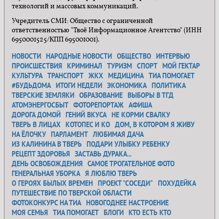
технологий и массовых коммуникаций.
Учредитель СМИ: Общество с ограниченной
ответственностью "Твоё Информационное Агентство" (ИНН
6950001525/КПП 695001001).
НОВОСТИ
НАРОДНЫЕ НОВОСТИ
ОБЩЕСТВО
ИНТЕРВЬЮ
ПРОИСШЕСТВИЯ
КРИМИНАЛ
ТУРИЗМ
СПОРТ
МОЙ ГЕКТАР
КУЛЬТУРА
ТРАНСПОРТ
ЖКХ
МЕДИЦИНА
ТИА ПОМОГАЕТ
#БУДЬДОМА
ИТОГИ НЕДЕЛИ
ЭКОНОМИКА
ПОЛИТИКА
ТВЕРСКИЕ ЗЕМЛЯКИ
ОБРАЗОВАНИЕ
ВЫБОРЫ В ТГД
АТОМЭНЕРГОСБЫТ
ФОТОРЕПОРТАЖ
АФИША
ДОРОГА ДОМОЙ
ГЕНИЙ ВКУСА
НЕ КОРМИ СВАЛКУ
ТВЕРЬ В ЛИЦАХ
КОТОПЕС И КО
ДОМ, В КОТОРОМ Я ЖИВУ
НА ЁЛОЧКУ
ПАРЛАМЕНТ
ЛЮБИМАЯ ДАЧА
ИЗ КАЛИНИНА В ТВЕРЬ
ПОДАРИ УЛЫБКУ РЕБЕНКУ
РЕЦЕПТ ЗДОРОВЬЯ
ЗАСТАВЬ ДУРАКА...
ДЕНЬ ОСВОБОЖДЕНИЯ
САМОЕ ТРОГАТЕЛЬНОЕ ФОТО
ГЕНЕРАЛЬНАЯ УБОРКА
Я ЛЮБЛЮ ТВЕРЬ
О ГЕРОЯХ БЫЛЫХ ВРЕМЕН
ПРОЕКТ "СОСЕДИ"
ПОХУДЕЙКА
ПУТЕШЕСТВИЕ ПО ТВЕРСКОЙ ОБЛАСТИ
ФОТОКОНКУРС НА ТИА
НОВОГОДНЕЕ НАСТРОЕНИЕ
МОЯ СЕМЬЯ
ТИА ПОМОГАЕТ
БЛОГИ
КТО ЕСТЬ КТО