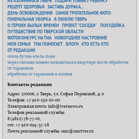
ИЗ КАЛИНИНА В ТВЕРЬ
ПОДАРИ УЛЫБКУ РЕБЕНКУ
РЕЦЕПТ ЗДОРОВЬЯ
ЗАСТАВЬ ДУРАКА...
ДЕНЬ ОСВОБОЖДЕНИЯ
САМОЕ ТРОГАТЕЛЬНОЕ ФОТО
ГЕНЕРАЛЬНАЯ УБОРКА
Я ЛЮБЛЮ ТВЕРЬ
О ГЕРОЯХ БЫЛЫХ ВРЕМЕН
ПРОЕКТ "СОСЕДИ"
ПОХУДЕЙКА
ПУТЕШЕСТВИЕ ПО ТВЕРСКОЙ ОБЛАСТИ
ФОТОКОНКУРС НА ТИА
НОВОГОДНЕЕ НАСТРОЕНИЕ
МОЯ СЕМЬЯ
ТИА ПОМОГАЕТ
БЛОГИ
КТО ЕСТЬ КТО
ОТ РЕДАКЦИИ
отель бутик-отель stone
через сколько можно находиться в квартире после обработке
от тараканов
обработка от тараканов и клопов
Контакты редакции
Адрес: 170006, г. Тверь, ул. Софьи Перовской, д. 6
Телефон: +7 920-150-10-00
Электронная почта: info@tvernews.ru
Телефон рекламной службы:
8 (4822) 78-77-01,
сот. +7 920-695-37-28
Почта рекламной службы: omc@omctver.ru