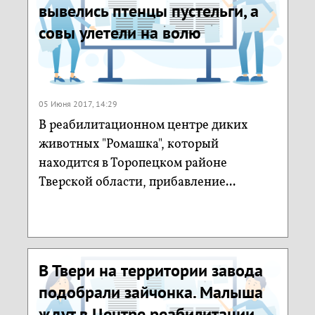
вывелись птенцы пустельги, а
совы улетели на волю
05 Июня 2017, 14:29
В реабилитационном центре диких
животных "Ромашка", который
находится в Торопецком районе
Тверской области, прибавление...
В Твери на территории завода
подобрали зайчонка. Малыша
ждут в Центре реабилитации