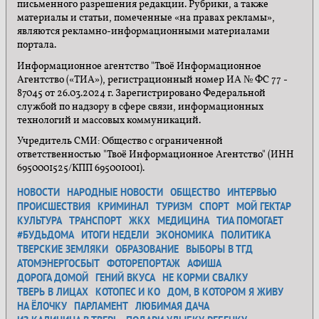
письменного разрешения редакции. Рубрики, а также
материалы и статьи, помеченные «на правах рекламы»,
являются рекламно-информационными материалами
портала.
Информационное агентство "Твоё Информационное
Агентство («ТИА»), регистрационный номер ИА № ФС 77 -
87045 от 26.03.2024 г. Зарегистрировано Федеральной
службой по надзору в сфере связи, информационных
технологий и массовых коммуникаций.
Учредитель СМИ: Общество с ограниченной
ответственностью "Твоё Информационное Агентство" (ИНН
6950001525/КПП 695001001).
НОВОСТИ
НАРОДНЫЕ НОВОСТИ
ОБЩЕСТВО
ИНТЕРВЬЮ
ПРОИСШЕСТВИЯ
КРИМИНАЛ
ТУРИЗМ
СПОРТ
МОЙ ГЕКТАР
КУЛЬТУРА
ТРАНСПОРТ
ЖКХ
МЕДИЦИНА
ТИА ПОМОГАЕТ
#БУДЬДОМА
ИТОГИ НЕДЕЛИ
ЭКОНОМИКА
ПОЛИТИКА
ТВЕРСКИЕ ЗЕМЛЯКИ
ОБРАЗОВАНИЕ
ВЫБОРЫ В ТГД
АТОМЭНЕРГОСБЫТ
ФОТОРЕПОРТАЖ
АФИША
ДОРОГА ДОМОЙ
ГЕНИЙ ВКУСА
НЕ КОРМИ СВАЛКУ
ТВЕРЬ В ЛИЦАХ
КОТОПЕС И КО
ДОМ, В КОТОРОМ Я ЖИВУ
НА ЁЛОЧКУ
ПАРЛАМЕНТ
ЛЮБИМАЯ ДАЧА