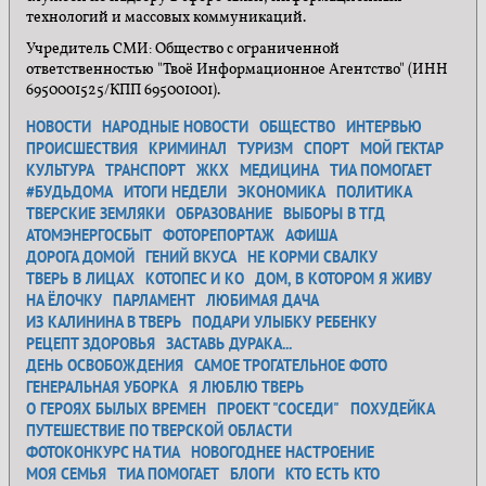
технологий и массовых коммуникаций.
Учредитель СМИ: Общество с ограниченной
ответственностью "Твоё Информационное Агентство" (ИНН
6950001525/КПП 695001001).
НОВОСТИ
НАРОДНЫЕ НОВОСТИ
ОБЩЕСТВО
ИНТЕРВЬЮ
ПРОИСШЕСТВИЯ
КРИМИНАЛ
ТУРИЗМ
СПОРТ
МОЙ ГЕКТАР
КУЛЬТУРА
ТРАНСПОРТ
ЖКХ
МЕДИЦИНА
ТИА ПОМОГАЕТ
#БУДЬДОМА
ИТОГИ НЕДЕЛИ
ЭКОНОМИКА
ПОЛИТИКА
ТВЕРСКИЕ ЗЕМЛЯКИ
ОБРАЗОВАНИЕ
ВЫБОРЫ В ТГД
АТОМЭНЕРГОСБЫТ
ФОТОРЕПОРТАЖ
АФИША
ДОРОГА ДОМОЙ
ГЕНИЙ ВКУСА
НЕ КОРМИ СВАЛКУ
ТВЕРЬ В ЛИЦАХ
КОТОПЕС И КО
ДОМ, В КОТОРОМ Я ЖИВУ
НА ЁЛОЧКУ
ПАРЛАМЕНТ
ЛЮБИМАЯ ДАЧА
ИЗ КАЛИНИНА В ТВЕРЬ
ПОДАРИ УЛЫБКУ РЕБЕНКУ
РЕЦЕПТ ЗДОРОВЬЯ
ЗАСТАВЬ ДУРАКА...
ДЕНЬ ОСВОБОЖДЕНИЯ
САМОЕ ТРОГАТЕЛЬНОЕ ФОТО
ГЕНЕРАЛЬНАЯ УБОРКА
Я ЛЮБЛЮ ТВЕРЬ
О ГЕРОЯХ БЫЛЫХ ВРЕМЕН
ПРОЕКТ "СОСЕДИ"
ПОХУДЕЙКА
ПУТЕШЕСТВИЕ ПО ТВЕРСКОЙ ОБЛАСТИ
ФОТОКОНКУРС НА ТИА
НОВОГОДНЕЕ НАСТРОЕНИЕ
МОЯ СЕМЬЯ
ТИА ПОМОГАЕТ
БЛОГИ
КТО ЕСТЬ КТО