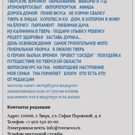
ТВЕРСКИЕ ЗЕМЛЯКИ
ОБРАЗОВАНИЕ
ВЫБОРЫ В ТГД
АТОМЭНЕРГОСБЫТ
ФОТОРЕПОРТАЖ
АФИША
ДОРОГА ДОМОЙ
ГЕНИЙ ВКУСА
НЕ КОРМИ СВАЛКУ
ТВЕРЬ В ЛИЦАХ
КОТОПЕС И КО
ДОМ, В КОТОРОМ Я ЖИВУ
НА ЁЛОЧКУ
ПАРЛАМЕНТ
ЛЮБИМАЯ ДАЧА
ИЗ КАЛИНИНА В ТВЕРЬ
ПОДАРИ УЛЫБКУ РЕБЕНКУ
РЕЦЕПТ ЗДОРОВЬЯ
ЗАСТАВЬ ДУРАКА...
ДЕНЬ ОСВОБОЖДЕНИЯ
САМОЕ ТРОГАТЕЛЬНОЕ ФОТО
ГЕНЕРАЛЬНАЯ УБОРКА
Я ЛЮБЛЮ ТВЕРЬ
О ГЕРОЯХ БЫЛЫХ ВРЕМЕН
ПРОЕКТ "СОСЕДИ"
ПОХУДЕЙКА
ПУТЕШЕСТВИЕ ПО ТВЕРСКОЙ ОБЛАСТИ
ФОТОКОНКУРС НА ТИА
НОВОГОДНЕЕ НАСТРОЕНИЕ
МОЯ СЕМЬЯ
ТИА ПОМОГАЕТ
БЛОГИ
КТО ЕСТЬ КТО
ОТ РЕДАКЦИИ
хостелы санкт-петербурга недорого
заживляющая мазь от укусов клопов
как понять что в квартире есть мыши
Контакты редакции
Адрес: 170006, г. Тверь, ул. Софьи Перовской, д. 6
Телефон: +7 920-150-10-00
Электронная почта: info@tvernews.ru
Телефон рекламной службы: