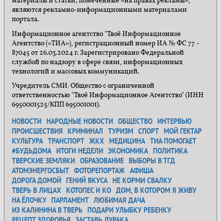
материалы и статьи, помеченные «на правах рекламы»,
являются рекламно-информационными материалами
портала.
Информационное агентство "Твоё Информационное
Агентство («ТИА»), регистрационный номер ИА № ФС 77 -
87045 от 26.03.2024 г. Зарегистрировано Федеральной
службой по надзору в сфере связи, информационных
технологий и массовых коммуникаций.
Учредитель СМИ: Общество с ограниченной
ответственностью "Твоё Информационное Агентство" (ИНН
6950001525/КПП 695001001).
НОВОСТИ
НАРОДНЫЕ НОВОСТИ
ОБЩЕСТВО
ИНТЕРВЬЮ
ПРОИСШЕСТВИЯ
КРИМИНАЛ
ТУРИЗМ
СПОРТ
МОЙ ГЕКТАР
КУЛЬТУРА
ТРАНСПОРТ
ЖКХ
МЕДИЦИНА
ТИА ПОМОГАЕТ
#БУДЬДОМА
ИТОГИ НЕДЕЛИ
ЭКОНОМИКА
ПОЛИТИКА
ТВЕРСКИЕ ЗЕМЛЯКИ
ОБРАЗОВАНИЕ
ВЫБОРЫ В ТГД
АТОМЭНЕРГОСБЫТ
ФОТОРЕПОРТАЖ
АФИША
ДОРОГА ДОМОЙ
ГЕНИЙ ВКУСА
НЕ КОРМИ СВАЛКУ
ТВЕРЬ В ЛИЦАХ
КОТОПЕС И КО
ДОМ, В КОТОРОМ Я ЖИВУ
НА ЁЛОЧКУ
ПАРЛАМЕНТ
ЛЮБИМАЯ ДАЧА
ИЗ КАЛИНИНА В ТВЕРЬ
ПОДАРИ УЛЫБКУ РЕБЕНКУ
РЕЦЕПТ ЗДОРОВЬЯ
ЗАСТАВЬ ДУРАКА...