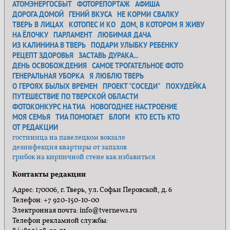
АТОМЭНЕРГОСБЫТ
ФОТОРЕПОРТАЖ
АФИША
ДОРОГА ДОМОЙ
ГЕНИЙ ВКУСА
НЕ КОРМИ СВАЛКУ
ТВЕРЬ В ЛИЦАХ
КОТОПЕС И КО
ДОМ, В КОТОРОМ Я ЖИВУ
НА ЁЛОЧКУ
ПАРЛАМЕНТ
ЛЮБИМАЯ ДАЧА
ИЗ КАЛИНИНА В ТВЕРЬ
ПОДАРИ УЛЫБКУ РЕБЕНКУ
РЕЦЕПТ ЗДОРОВЬЯ
ЗАСТАВЬ ДУРАКА...
ДЕНЬ ОСВОБОЖДЕНИЯ
САМОЕ ТРОГАТЕЛЬНОЕ ФОТО
ГЕНЕРАЛЬНАЯ УБОРКА
Я ЛЮБЛЮ ТВЕРЬ
О ГЕРОЯХ БЫЛЫХ ВРЕМЕН
ПРОЕКТ "СОСЕДИ"
ПОХУДЕЙКА
ПУТЕШЕСТВИЕ ПО ТВЕРСКОЙ ОБЛАСТИ
ФОТОКОНКУРС НА ТИА
НОВОГОДНЕЕ НАСТРОЕНИЕ
МОЯ СЕМЬЯ
ТИА ПОМОГАЕТ
БЛОГИ
КТО ЕСТЬ КТО
ОТ РЕДАКЦИИ
гостиница на павелецком вокзале
дезинфекция квартиры от запахов
грибок на кирпичной стене как избавиться
Контакты редакции
Адрес: 170006, г. Тверь, ул. Софьи Перовской, д. 6
Телефон: +7 920-150-10-00
Электронная почта: info@tvernews.ru
Телефон рекламной службы: