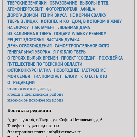
ТВЕРСКИЕ ЗЕМЛЯКИ
ОБРАЗОВАНИЕ
ВЫБОРЫ В ТГД
АТОМЭНЕРГОСБЫТ
ФОТОРЕПОРТАЖ
АФИША
ДОРОГА ДОМОЙ
ГЕНИЙ ВКУСА
НЕ КОРМИ СВАЛКУ
ТВЕРЬ В ЛИЦАХ
КОТОПЕС И КО
ДОМ, В КОТОРОМ Я ЖИВУ
НА ЁЛОЧКУ
ПАРЛАМЕНТ
ЛЮБИМАЯ ДАЧА
ИЗ КАЛИНИНА В ТВЕРЬ
ПОДАРИ УЛЫБКУ РЕБЕНКУ
РЕЦЕПТ ЗДОРОВЬЯ
ЗАСТАВЬ ДУРАКА...
ДЕНЬ ОСВОБОЖДЕНИЯ
САМОЕ ТРОГАТЕЛЬНОЕ ФОТО
ГЕНЕРАЛЬНАЯ УБОРКА
Я ЛЮБЛЮ ТВЕРЬ
О ГЕРОЯХ БЫЛЫХ ВРЕМЕН
ПРОЕКТ "СОСЕДИ"
ПОХУДЕЙКА
ПУТЕШЕСТВИЕ ПО ТВЕРСКОЙ ОБЛАСТИ
ФОТОКОНКУРС НА ТИА
НОВОГОДНЕЕ НАСТРОЕНИЕ
МОЯ СЕМЬЯ
ТИА ПОМОГАЕТ
БЛОГИ
КТО ЕСТЬ КТО
ОТ РЕДАКЦИИ
отели в египте 5 звезд
клещи в щелковском районе
насекомое похожее на клопа
Контакты редакции
Адрес: 170006, г. Тверь, ул. Софьи Перовской, д. 6
Телефон: +7 920-150-10-00
Электронная почта: info@tvernews.ru