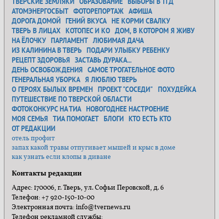
ТВЕРСКИЕ ЗЕМЛЯКИ
ОБРАЗОВАНИЕ
ВЫБОРЫ В ТГД
АТОМЭНЕРГОСБЫТ
ФОТОРЕПОРТАЖ
АФИША
ДОРОГА ДОМОЙ
ГЕНИЙ ВКУСА
НЕ КОРМИ СВАЛКУ
ТВЕРЬ В ЛИЦАХ
КОТОПЕС И КО
ДОМ, В КОТОРОМ Я ЖИВУ
НА ЁЛОЧКУ
ПАРЛАМЕНТ
ЛЮБИМАЯ ДАЧА
ИЗ КАЛИНИНА В ТВЕРЬ
ПОДАРИ УЛЫБКУ РЕБЕНКУ
РЕЦЕПТ ЗДОРОВЬЯ
ЗАСТАВЬ ДУРАКА...
ДЕНЬ ОСВОБОЖДЕНИЯ
САМОЕ ТРОГАТЕЛЬНОЕ ФОТО
ГЕНЕРАЛЬНАЯ УБОРКА
Я ЛЮБЛЮ ТВЕРЬ
О ГЕРОЯХ БЫЛЫХ ВРЕМЕН
ПРОЕКТ "СОСЕДИ"
ПОХУДЕЙКА
ПУТЕШЕСТВИЕ ПО ТВЕРСКОЙ ОБЛАСТИ
ФОТОКОНКУРС НА ТИА
НОВОГОДНЕЕ НАСТРОЕНИЕ
МОЯ СЕМЬЯ
ТИА ПОМОГАЕТ
БЛОГИ
КТО ЕСТЬ КТО
ОТ РЕДАКЦИИ
отель профит
запах какой травы отпугивает мышей и крыс в доме
как узнать если клопы в диване
Контакты редакции
Адрес: 170006, г. Тверь, ул. Софьи Перовской, д. 6
Телефон: +7 920-150-10-00
Электронная почта: info@tvernews.ru
Телефон рекламной службы: