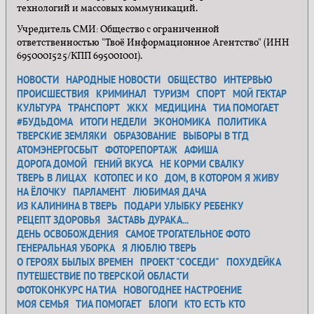
технологий и массовых коммуникаций.
Учредитель СМИ: Общество с ограниченной
ответственностью "Твоё Информационное Агентство" (ИНН
6950001525/КПП 695001001).
НОВОСТИ
НАРОДНЫЕ НОВОСТИ
ОБЩЕСТВО
ИНТЕРВЬЮ
ПРОИСШЕСТВИЯ
КРИМИНАЛ
ТУРИЗМ
СПОРТ
МОЙ ГЕКТАР
КУЛЬТУРА
ТРАНСПОРТ
ЖКХ
МЕДИЦИНА
ТИА ПОМОГАЕТ
#БУДЬДОМА
ИТОГИ НЕДЕЛИ
ЭКОНОМИКА
ПОЛИТИКА
ТВЕРСКИЕ ЗЕМЛЯКИ
ОБРАЗОВАНИЕ
ВЫБОРЫ В ТГД
АТОМЭНЕРГОСБЫТ
ФОТОРЕПОРТАЖ
АФИША
ДОРОГА ДОМОЙ
ГЕНИЙ ВКУСА
НЕ КОРМИ СВАЛКУ
ТВЕРЬ В ЛИЦАХ
КОТОПЕС И КО
ДОМ, В КОТОРОМ Я ЖИВУ
НА ЁЛОЧКУ
ПАРЛАМЕНТ
ЛЮБИМАЯ ДАЧА
ИЗ КАЛИНИНА В ТВЕРЬ
ПОДАРИ УЛЫБКУ РЕБЕНКУ
РЕЦЕПТ ЗДОРОВЬЯ
ЗАСТАВЬ ДУРАКА...
ДЕНЬ ОСВОБОЖДЕНИЯ
САМОЕ ТРОГАТЕЛЬНОЕ ФОТО
ГЕНЕРАЛЬНАЯ УБОРКА
Я ЛЮБЛЮ ТВЕРЬ
О ГЕРОЯХ БЫЛЫХ ВРЕМЕН
ПРОЕКТ "СОСЕДИ"
ПОХУДЕЙКА
ПУТЕШЕСТВИЕ ПО ТВЕРСКОЙ ОБЛАСТИ
ФОТОКОНКУРС НА ТИА
НОВОГОДНЕЕ НАСТРОЕНИЕ
МОЯ СЕМЬЯ
ТИА ПОМОГАЕТ
БЛОГИ
КТО ЕСТЬ КТО