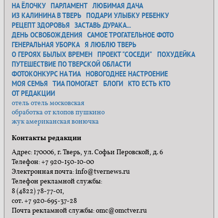
НА ЁЛОЧКУ
ПАРЛАМЕНТ
ЛЮБИМАЯ ДАЧА
ИЗ КАЛИНИНА В ТВЕРЬ
ПОДАРИ УЛЫБКУ РЕБЕНКУ
РЕЦЕПТ ЗДОРОВЬЯ
ЗАСТАВЬ ДУРАКА...
ДЕНЬ ОСВОБОЖДЕНИЯ
САМОЕ ТРОГАТЕЛЬНОЕ ФОТО
ГЕНЕРАЛЬНАЯ УБОРКА
Я ЛЮБЛЮ ТВЕРЬ
О ГЕРОЯХ БЫЛЫХ ВРЕМЕН
ПРОЕКТ "СОСЕДИ"
ПОХУДЕЙКА
ПУТЕШЕСТВИЕ ПО ТВЕРСКОЙ ОБЛАСТИ
ФОТОКОНКУРС НА ТИА
НОВОГОДНЕЕ НАСТРОЕНИЕ
МОЯ СЕМЬЯ
ТИА ПОМОГАЕТ
БЛОГИ
КТО ЕСТЬ КТО
ОТ РЕДАКЦИИ
отель отель московская
обработка от клопов пушкино
жук американская вонючка
Контакты редакции
Адрес: 170006, г. Тверь, ул. Софьи Перовской, д. 6
Телефон: +7 920-150-10-00
Электронная почта: info@tvernews.ru
Телефон рекламной службы:
8 (4822) 78-77-01,
сот. +7 920-695-37-28
Почта рекламной службы: omc@omctver.ru