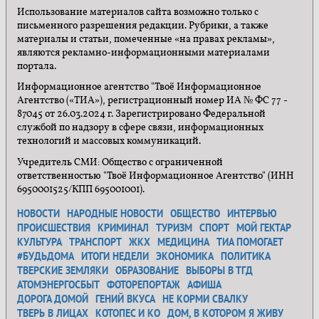
Использование материалов сайта возможно только с
письменного разрешения редакции. Рубрики, а также
материалы и статьи, помеченные «на правах рекламы»,
являются рекламно-информационными материалами
портала.
Информационное агентство "Твоё Информационное
Агентство («ТИА»), регистрационный номер ИА № ФС 77 -
87045 от 26.03.2024 г. Зарегистрировано Федеральной
службой по надзору в сфере связи, информационных
технологий и массовых коммуникаций.
Учредитель СМИ: Общество с ограниченной
ответственностью "Твоё Информационное Агентство" (ИНН
6950001525/КПП 695001001).
НОВОСТИ
НАРОДНЫЕ НОВОСТИ
ОБЩЕСТВО
ИНТЕРВЬЮ
ПРОИСШЕСТВИЯ
КРИМИНАЛ
ТУРИЗМ
СПОРТ
МОЙ ГЕКТАР
КУЛЬТУРА
ТРАНСПОРТ
ЖКХ
МЕДИЦИНА
ТИА ПОМОГАЕТ
#БУДЬДОМА
ИТОГИ НЕДЕЛИ
ЭКОНОМИКА
ПОЛИТИКА
ТВЕРСКИЕ ЗЕМЛЯКИ
ОБРАЗОВАНИЕ
ВЫБОРЫ В ТГД
АТОМЭНЕРГОСБЫТ
ФОТОРЕПОРТАЖ
АФИША
ДОРОГА ДОМОЙ
ГЕНИЙ ВКУСА
НЕ КОРМИ СВАЛКУ
ТВЕРЬ В ЛИЦАХ
КОТОПЕС И КО
ДОМ, В КОТОРОМ Я ЖИВУ