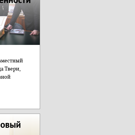
овместный
а Твери,
вной
зовый