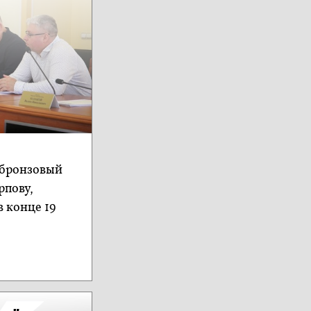
т бронзовый
рпову,
 конце 19