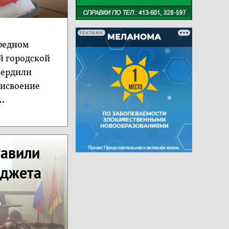
РЕКЛАМА
редном
й городской
вердили
рисвоение
.
тавили
юджета