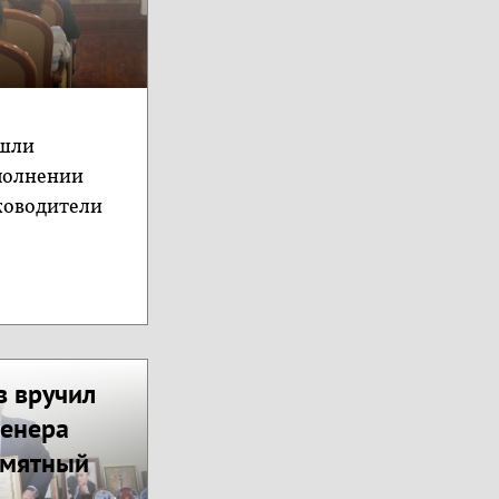
ошли
полнении
уководители
в вручил
женера
амятный