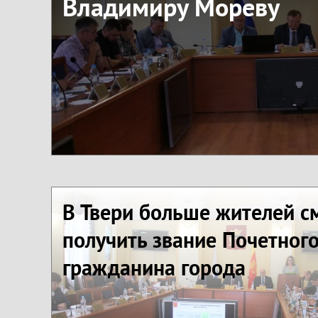
Владимиру Мореву
В Твери больше жителей с
получить звание Почетног
гражданина города