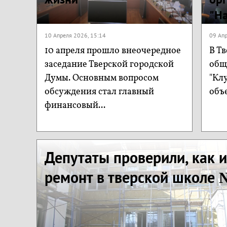
"Н
10 Апреля 2026, 15:14
09 Апр
10 апреля прошло внеочередное
В Тв
заседание Тверской городской
общ
Думы. Основным вопросом
"Клу
обсуждения стал главный
объ
финансовый...
Депутаты проверили, как 
ремонт в тверской школе