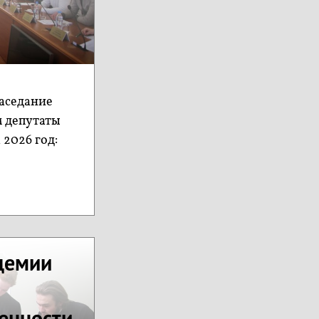
заседание
м депутаты
 2026 год:
демии
енности