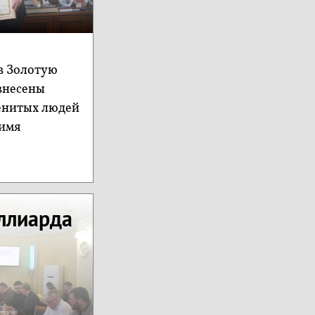
 в Золотую
внесены
енитых людей
 имя
иллиарда