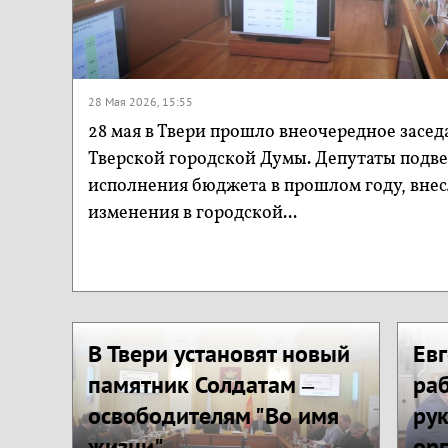
28 Мая 2026, 15:55
28 мая в Твери прошло внеочередное засед
Тверской городской Думы. Депутаты подв
исполнения бюджета в прошлом году, вне
изменения в городской...
В Твери установят новый
Евг
памятник Солдатам –
раб
освободителям "Во имя
ру
жизни"
орг