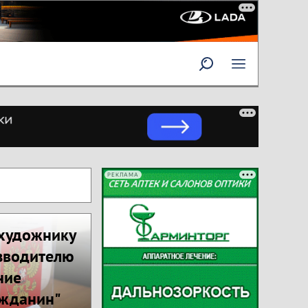
РЕКЛАМА
 художнику
зводителю
ние
ажданин"