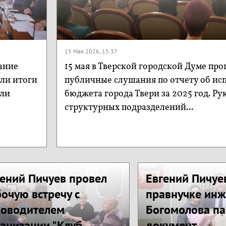
15 Мая 2026, 15:37
ание
15 мая в Тверской городской Думе пр
ели итоги
публичные слушания по отчету об ис
сли
бюджета города Твери за 2025 год. Р
структурных подразделений...
ений Пичуев провел
Евгений Пичуе
очую встречу с
правнучке ин
ководителем
Богомолова п
анизации "Клуб
документ