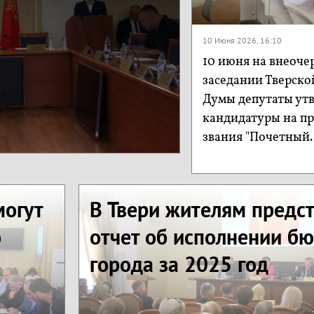
10 Июня 2026, 16:10
10 июня на внеоче
заседании Тверско
Думы депутаты ут
кандидатуры на п
звания "Почетный..
могут
В Твери жителям предс
о
отчет об исполнении б
города за 2025 год