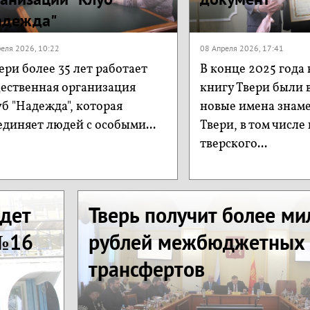
адежда"
еля 2026, 10:22
08 Апреля 2026, 17:41
ери более 35 лет работает
В конце 2025 года
ественная организация
книгу Твери были 
б "Надежда", которая
новые имена знам
единяет людей с особыми...
Твери, в том числе
тверского...
идет
Тверь получит более м
 №16
рублей межбюджетных
трансфертов