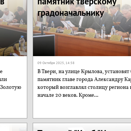
 в
памятник тверскому
градоначальнику
09 Октября 2025, 14:58
е
В Твери, на улице Крылова, установя
яли
памятник главе города Александру Ка
 Золотую
который возглавлял столицу региона в
начале 20 веков. Кроме...