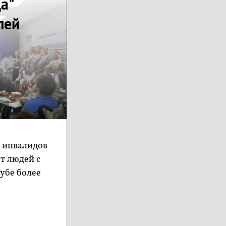
а"
лей
 инвалидов
т людей с
убе более