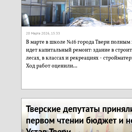
20 Марта 2026, 15:33
В марте в школе №16 города Твери полным
идет капитальный ремонт: здание в строи
лесах, в классах и рекреациях - строймате
Ход работ оценили...
Тверские депутаты принял
первом чтении бюджет и 
Устав Твери