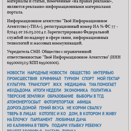
материалы и статьи, помеченные «на правах рекламы»,
являются рекламно-информационными материалами
портала.
Информационное агентство "Твоё Информационное
Агентство («ТИА»), регистрационный номер ИА № ФС 77 -
87045 от 26.03.2024 г. Зарегистрировано Федеральной
службой по надзору в сфере связи, информационных
технологий и массовых коммуникаций.
Учредитель СМИ: Общество с ограниченной
ответственностью "Твоё Информационное Агентство" (ИНН
6950001525/КПП 695001001).
НОВОСТИ
НАРОДНЫЕ НОВОСТИ
ОБЩЕСТВО
ИНТЕРВЬЮ
ПРОИСШЕСТВИЯ
КРИМИНАЛ
ТУРИЗМ
СПОРТ
МОЙ ГЕКТАР
КУЛЬТУРА
ТРАНСПОРТ
ЖКХ
МЕДИЦИНА
ТИА ПОМОГАЕТ
#БУДЬДОМА
ИТОГИ НЕДЕЛИ
ЭКОНОМИКА
ПОЛИТИКА
ТВЕРСКИЕ ЗЕМЛЯКИ
ОБРАЗОВАНИЕ
ВЫБОРЫ В ТГД
АТОМЭНЕРГОСБЫТ
ФОТОРЕПОРТАЖ
АФИША
ДОРОГА ДОМОЙ
ГЕНИЙ ВКУСА
НЕ КОРМИ СВАЛКУ
ТВЕРЬ В ЛИЦАХ
КОТОПЕС И КО
ДОМ, В КОТОРОМ Я ЖИВУ
НА ЁЛОЧКУ
ПАРЛАМЕНТ
ЛЮБИМАЯ ДАЧА
ИЗ КАЛИНИНА В ТВЕРЬ
ПОДАРИ УЛЫБКУ РЕБЕНКУ