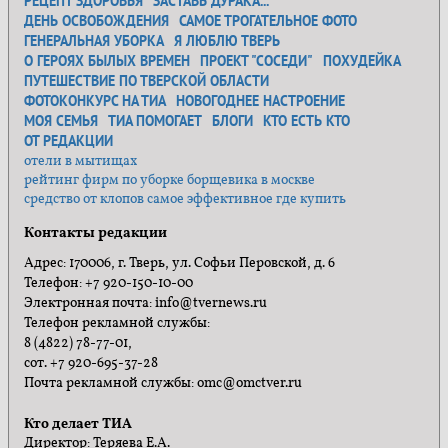
РЕЦЕПТ ЗДОРОВЬЯ
ЗАСТАВЬ ДУРАКА...
ДЕНЬ ОСВОБОЖДЕНИЯ
САМОЕ ТРОГАТЕЛЬНОЕ ФОТО
ГЕНЕРАЛЬНАЯ УБОРКА
Я ЛЮБЛЮ ТВЕРЬ
О ГЕРОЯХ БЫЛЫХ ВРЕМЕН
ПРОЕКТ "СОСЕДИ"
ПОХУДЕЙКА
ПУТЕШЕСТВИЕ ПО ТВЕРСКОЙ ОБЛАСТИ
ФОТОКОНКУРС НА ТИА
НОВОГОДНЕЕ НАСТРОЕНИЕ
МОЯ СЕМЬЯ
ТИА ПОМОГАЕТ
БЛОГИ
КТО ЕСТЬ КТО
ОТ РЕДАКЦИИ
отели в мытищах
рейтинг фирм по уборке борщевика в москве
средство от клопов самое эффективное где купить
Контакты редакции
Адрес: 170006, г. Тверь, ул. Софьи Перовской, д. 6
Телефон: +7 920-150-10-00
Электронная почта: info@tvernews.ru
Телефон рекламной службы:
8 (4822) 78-77-01,
сот. +7 920-695-37-28
Почта рекламной службы: omc@omctver.ru
Кто делает ТИА
Директор: Теряева Е.А.