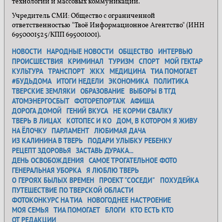
технологий и массовых коммуникаций.
Учредитель СМИ: Общество с ограниченной
ответственностью "Твоё Информационное Агентство" (ИНН
6950001525/КПП 695001001).
НОВОСТИ
НАРОДНЫЕ НОВОСТИ
ОБЩЕСТВО
ИНТЕРВЬЮ
ПРОИСШЕСТВИЯ
КРИМИНАЛ
ТУРИЗМ
СПОРТ
МОЙ ГЕКТАР
КУЛЬТУРА
ТРАНСПОРТ
ЖКХ
МЕДИЦИНА
ТИА ПОМОГАЕТ
#БУДЬДОМА
ИТОГИ НЕДЕЛИ
ЭКОНОМИКА
ПОЛИТИКА
ТВЕРСКИЕ ЗЕМЛЯКИ
ОБРАЗОВАНИЕ
ВЫБОРЫ В ТГД
АТОМЭНЕРГОСБЫТ
ФОТОРЕПОРТАЖ
АФИША
ДОРОГА ДОМОЙ
ГЕНИЙ ВКУСА
НЕ КОРМИ СВАЛКУ
ТВЕРЬ В ЛИЦАХ
КОТОПЕС И КО
ДОМ, В КОТОРОМ Я ЖИВУ
НА ЁЛОЧКУ
ПАРЛАМЕНТ
ЛЮБИМАЯ ДАЧА
ИЗ КАЛИНИНА В ТВЕРЬ
ПОДАРИ УЛЫБКУ РЕБЕНКУ
РЕЦЕПТ ЗДОРОВЬЯ
ЗАСТАВЬ ДУРАКА...
ДЕНЬ ОСВОБОЖДЕНИЯ
САМОЕ ТРОГАТЕЛЬНОЕ ФОТО
ГЕНЕРАЛЬНАЯ УБОРКА
Я ЛЮБЛЮ ТВЕРЬ
О ГЕРОЯХ БЫЛЫХ ВРЕМЕН
ПРОЕКТ "СОСЕДИ"
ПОХУДЕЙКА
ПУТЕШЕСТВИЕ ПО ТВЕРСКОЙ ОБЛАСТИ
ФОТОКОНКУРС НА ТИА
НОВОГОДНЕЕ НАСТРОЕНИЕ
МОЯ СЕМЬЯ
ТИА ПОМОГАЕТ
БЛОГИ
КТО ЕСТЬ КТО
ОТ РЕДАКЦИИ