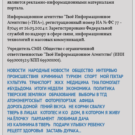
являются рекламно-информационными материалами
портала.
Информационное агентство "Твоё Информационное
Агентство («ТИА»), регистрационный номер ИА № ФС 77 -
87045 от 26.03.2024 г. Зарегистрировано Федеральной
службой по надзору в сфере связи, информационных
технологий и массовых коммуникаций.
Учредитель СМИ: Общество с ограниченной
ответственностью "Твоё Информационное Агентство" (ИНН
6950001525/КПП 695001001).
НОВОСТИ
НАРОДНЫЕ НОВОСТИ
ОБЩЕСТВО
ИНТЕРВЬЮ
ПРОИСШЕСТВИЯ
КРИМИНАЛ
ТУРИЗМ
СПОРТ
МОЙ ГЕКТАР
КУЛЬТУРА
ТРАНСПОРТ
ЖКХ
МЕДИЦИНА
ТИА ПОМОГАЕТ
#БУДЬДОМА
ИТОГИ НЕДЕЛИ
ЭКОНОМИКА
ПОЛИТИКА
ТВЕРСКИЕ ЗЕМЛЯКИ
ОБРАЗОВАНИЕ
ВЫБОРЫ В ТГД
АТОМЭНЕРГОСБЫТ
ФОТОРЕПОРТАЖ
АФИША
ДОРОГА ДОМОЙ
ГЕНИЙ ВКУСА
НЕ КОРМИ СВАЛКУ
ТВЕРЬ В ЛИЦАХ
КОТОПЕС И КО
ДОМ, В КОТОРОМ Я ЖИВУ
НА ЁЛОЧКУ
ПАРЛАМЕНТ
ЛЮБИМАЯ ДАЧА
ИЗ КАЛИНИНА В ТВЕРЬ
ПОДАРИ УЛЫБКУ РЕБЕНКУ
РЕЦЕПТ ЗДОРОВЬЯ
ЗАСТАВЬ ДУРАКА...