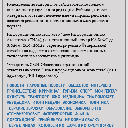
Использование материалов сайта возможно только с
письменного разрешения редакции. Рубрики, а также
материалы и статьи, помеченные «на правах рекламы»,
являются рекламно-информационными материалами
портала.
Информационное агентство "Твоё Информационное
Агентство («ТИА»), регистрационный номер ИА № ФС 77 -
87045 от 26.03.2024 г. Зарегистрировано Федеральной
службой по надзору в сфере связи, информационных
технологий и массовых коммуникаций.
Учредитель СМИ: Общество с ограниченной
ответственностью "Твоё Информационное Агентство" (ИНН
6950001525/КПП 695001001).
НОВОСТИ
НАРОДНЫЕ НОВОСТИ
ОБЩЕСТВО
ИНТЕРВЬЮ
ПРОИСШЕСТВИЯ
КРИМИНАЛ
ТУРИЗМ
СПОРТ
МОЙ ГЕКТАР
КУЛЬТУРА
ТРАНСПОРТ
ЖКХ
МЕДИЦИНА
ТИА ПОМОГАЕТ
#БУДЬДОМА
ИТОГИ НЕДЕЛИ
ЭКОНОМИКА
ПОЛИТИКА
ТВЕРСКИЕ ЗЕМЛЯКИ
ОБРАЗОВАНИЕ
ВЫБОРЫ В ТГД
АТОМЭНЕРГОСБЫТ
ФОТОРЕПОРТАЖ
АФИША
ДОРОГА ДОМОЙ
ГЕНИЙ ВКУСА
НЕ КОРМИ СВАЛКУ
ТВЕРЬ В ЛИЦАХ
КОТОПЕС И КО
ДОМ, В КОТОРОМ Я ЖИВУ