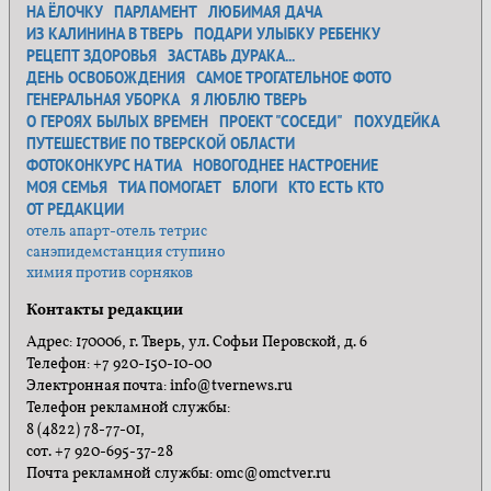
НА ЁЛОЧКУ
ПАРЛАМЕНТ
ЛЮБИМАЯ ДАЧА
ИЗ КАЛИНИНА В ТВЕРЬ
ПОДАРИ УЛЫБКУ РЕБЕНКУ
РЕЦЕПТ ЗДОРОВЬЯ
ЗАСТАВЬ ДУРАКА...
ДЕНЬ ОСВОБОЖДЕНИЯ
САМОЕ ТРОГАТЕЛЬНОЕ ФОТО
ГЕНЕРАЛЬНАЯ УБОРКА
Я ЛЮБЛЮ ТВЕРЬ
О ГЕРОЯХ БЫЛЫХ ВРЕМЕН
ПРОЕКТ "СОСЕДИ"
ПОХУДЕЙКА
ПУТЕШЕСТВИЕ ПО ТВЕРСКОЙ ОБЛАСТИ
ФОТОКОНКУРС НА ТИА
НОВОГОДНЕЕ НАСТРОЕНИЕ
МОЯ СЕМЬЯ
ТИА ПОМОГАЕТ
БЛОГИ
КТО ЕСТЬ КТО
ОТ РЕДАКЦИИ
отель апарт-отель тетрис
санэпидемстанция ступино
химия против сорняков
Контакты редакции
Адрес: 170006, г. Тверь, ул. Софьи Перовской, д. 6
Телефон: +7 920-150-10-00
Электронная почта: info@tvernews.ru
Телефон рекламной службы:
8 (4822) 78-77-01,
сот. +7 920-695-37-28
Почта рекламной службы: omc@omctver.ru