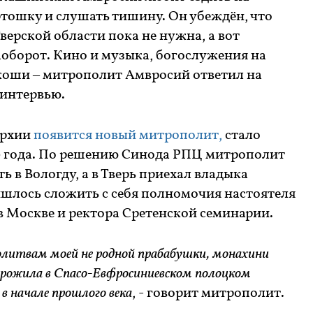
ртошку и слушать тишину. Он убеждён, что
верской области пока не нужна, а вот
аоборот. Кино и музыка, богослужения на
коши – митрополит Амвросий ответил на
интервью.
пархии
появится новый митрополит,
стало
20 года. По решению Синода РПЦ митрополит
ь в Вологду, а в Тверь приехал владыка
шлось сложить с себя полномочия настоятеля
в Москве и ректора Сретенской семинарии.
олитвам моей не родной прабабушки, монахини
прожила в Спасо-Евфросиниевском полоцком
в начале прошлого века
, - говорит митрополит.