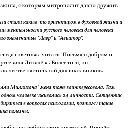
азкина, с которым митрополит давно дружит.
ниги стали каким-то ориентиром в духовной жизни и
и ментальности русского человека для человека
 его знаменитые "Лавр" и "Авиатор".
егда советовал читать "Письма о добром и
геевича Лихачёва. Более того, он
в качестве настольной для школьников.
илли Миллигана" меня тоже заинтересовала. Там
в одном человеке уживались 24 личности. Священник
бираться в вопросах психологии, поэтому такие
ника полезны.