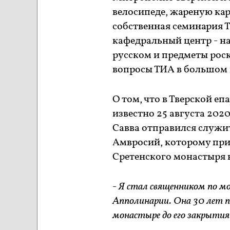
велосипеде, жареную ка
собственная семинария Т
кафедральный центр - н
русском и предметы рос
вопросы ТИА в большом 
О том, что в Тверской е
известно 25 августа 20
Савва отправился служит
Амвросий, которому при
Сретенского монастыря 
-
Я стал священником по м
Апполинарии. Она 30 лет 
монастыре до его закрытия 