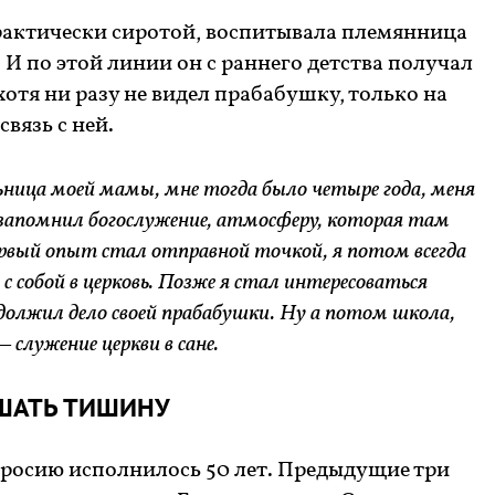
рактически сиротой, воспитывала племянница
 по этой линии он с раннего детства получал
хотя ни разу не видел прабабушку, только на
вязь с ней.
ница моей мамы, мне тогда было четыре года, меня
о запомнил богослужение, атмосферу, которая там
рвый опыт стал отправной точкой, я потом всегда
с собой в церковь. Позже я стал интересоваться
должил дело своей прабабушки. Ну а потом школа,
– служение церкви в сане.
УШАТЬ ТИШИНУ
вросию исполнилось 50 лет. Предыдущие три