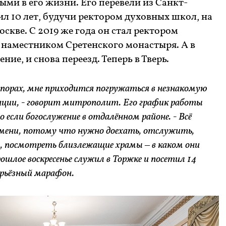
ыми в его жизни. Его перевели из Санкт-
ил 10 лет, будучи ректором духовных школ, на
скве. С 2019 же года он стал ректором
 наместником Сретенского монастыря. А в
ние, и снова переезд. Теперь в Тверь.
х порах, мне приходится погружаться в незнакомую
ции, - говорит митрополит. Его график работы
 если богослужение в отдалённом районе. - Всё
емени, потому что нужно доехать, отслужить,
, посмотреть близлежащие храмы – в каком они
ошлое воскресенье служил в Торжке и посетил 14
ерьёзный марафон.