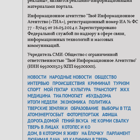
рекламы», являются рекламно-информационными
материалами портала.
Информационное агентство "Твоё Информационное
Агентство («ТИА»), регистрационный номер ИА № ФС
77 - 87045 от 26.03.2024 г. Зарегистрировано
Федеральной службой по надзору в сфере связи,
информационных технологий и массовых
коммуникаций.
Учредитель СМИ: Общество с ограниченной
ответственностью "Твоё Информационное Агентство"
(ИНН 6950001525/КПП 695001001).
НОВОСТИ
НАРОДНЫЕ НОВОСТИ
ОБЩЕСТВО
ИНТЕРВЬЮ
ПРОИСШЕСТВИЯ
КРИМИНАЛ
ТУРИЗМ
СПОРТ
МОЙ ГЕКТАР
КУЛЬТУРА
ТРАНСПОРТ
ЖКХ
МЕДИЦИНА
ТИА ПОМОГАЕТ
#БУДЬДОМА
ИТОГИ НЕДЕЛИ
ЭКОНОМИКА
ПОЛИТИКА
ТВЕРСКИЕ ЗЕМЛЯКИ
ОБРАЗОВАНИЕ
ВЫБОРЫ В ТГД
АТОМЭНЕРГОСБЫТ
ФОТОРЕПОРТАЖ
АФИША
ДОРОГА ДОМОЙ
ГЕНИЙ ВКУСА
НЕ КОРМИ СВАЛКУ
ТВЕРЬ В ЛИЦАХ
КОТОПЕС И КО
ДОМ, В КОТОРОМ Я ЖИВУ
НА ЁЛОЧКУ
ПАРЛАМЕНТ
ЛЮБИМАЯ ДАЧА
ИЗ КАЛИНИНА В ТВЕРЬ