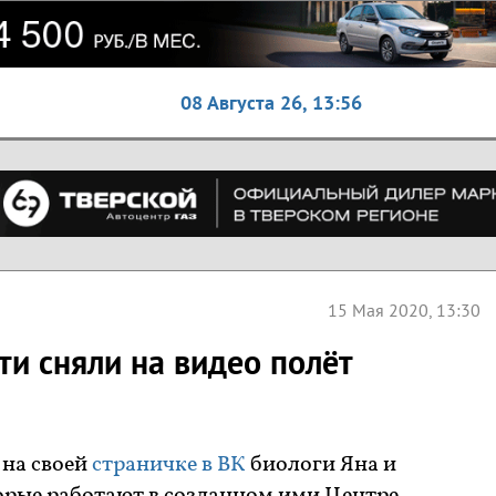
08 Августа 26,
13:56
15 Мая 2020, 13:30
ти сняли на видео полёт
 на своей
страничке в ВК
биологи Яна и