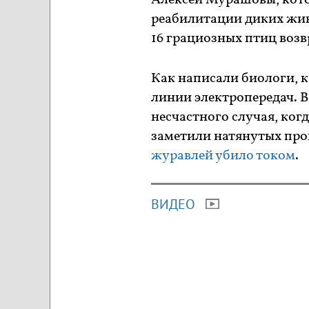
Алексей Мурашовы, кото
реабилитации диких жив
16 грациозных птиц воз
Как написали биологи, к
линии электропередач. В
несчастного случая, когд
заметили натянутых пров
журавлей убило током
ВИДЕО