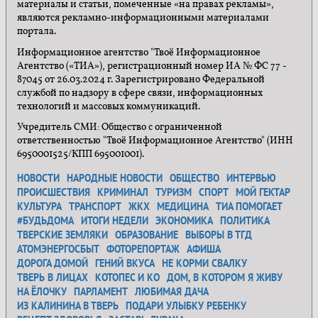
материалы и статьи, помеченные «на правах рекламы»,
являются рекламно-информационными материалами
портала.
Информационное агентство "Твоё Информационное
Агентство («ТИА»), регистрационный номер ИА № ФС 77 -
87045 от 26.03.2024 г. Зарегистрировано Федеральной
службой по надзору в сфере связи, информационных
технологий и массовых коммуникаций.
Учредитель СМИ: Общество с ограниченной
ответственностью "Твоё Информационное Агентство" (ИНН
6950001525/КПП 695001001).
НОВОСТИ
НАРОДНЫЕ НОВОСТИ
ОБЩЕСТВО
ИНТЕРВЬЮ
ПРОИСШЕСТВИЯ
КРИМИНАЛ
ТУРИЗМ
СПОРТ
МОЙ ГЕКТАР
КУЛЬТУРА
ТРАНСПОРТ
ЖКХ
МЕДИЦИНА
ТИА ПОМОГАЕТ
#БУДЬДОМА
ИТОГИ НЕДЕЛИ
ЭКОНОМИКА
ПОЛИТИКА
ТВЕРСКИЕ ЗЕМЛЯКИ
ОБРАЗОВАНИЕ
ВЫБОРЫ В ТГД
АТОМЭНЕРГОСБЫТ
ФОТОРЕПОРТАЖ
АФИША
ДОРОГА ДОМОЙ
ГЕНИЙ ВКУСА
НЕ КОРМИ СВАЛКУ
ТВЕРЬ В ЛИЦАХ
КОТОПЕС И КО
ДОМ, В КОТОРОМ Я ЖИВУ
НА ЁЛОЧКУ
ПАРЛАМЕНТ
ЛЮБИМАЯ ДАЧА
ИЗ КАЛИНИНА В ТВЕРЬ
ПОДАРИ УЛЫБКУ РЕБЕНКУ