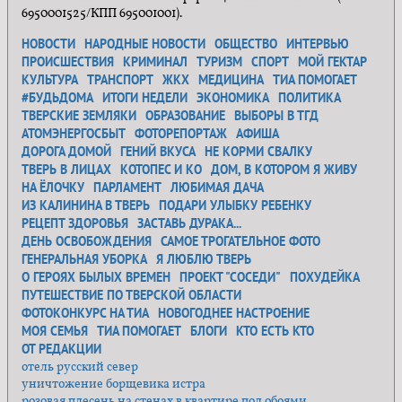
6950001525/КПП 695001001).
НОВОСТИ
НАРОДНЫЕ НОВОСТИ
ОБЩЕСТВО
ИНТЕРВЬЮ
ПРОИСШЕСТВИЯ
КРИМИНАЛ
ТУРИЗМ
СПОРТ
МОЙ ГЕКТАР
КУЛЬТУРА
ТРАНСПОРТ
ЖКХ
МЕДИЦИНА
ТИА ПОМОГАЕТ
#БУДЬДОМА
ИТОГИ НЕДЕЛИ
ЭКОНОМИКА
ПОЛИТИКА
ТВЕРСКИЕ ЗЕМЛЯКИ
ОБРАЗОВАНИЕ
ВЫБОРЫ В ТГД
АТОМЭНЕРГОСБЫТ
ФОТОРЕПОРТАЖ
АФИША
ДОРОГА ДОМОЙ
ГЕНИЙ ВКУСА
НЕ КОРМИ СВАЛКУ
ТВЕРЬ В ЛИЦАХ
КОТОПЕС И КО
ДОМ, В КОТОРОМ Я ЖИВУ
НА ЁЛОЧКУ
ПАРЛАМЕНТ
ЛЮБИМАЯ ДАЧА
ИЗ КАЛИНИНА В ТВЕРЬ
ПОДАРИ УЛЫБКУ РЕБЕНКУ
РЕЦЕПТ ЗДОРОВЬЯ
ЗАСТАВЬ ДУРАКА...
ДЕНЬ ОСВОБОЖДЕНИЯ
САМОЕ ТРОГАТЕЛЬНОЕ ФОТО
ГЕНЕРАЛЬНАЯ УБОРКА
Я ЛЮБЛЮ ТВЕРЬ
О ГЕРОЯХ БЫЛЫХ ВРЕМЕН
ПРОЕКТ "СОСЕДИ"
ПОХУДЕЙКА
ПУТЕШЕСТВИЕ ПО ТВЕРСКОЙ ОБЛАСТИ
ФОТОКОНКУРС НА ТИА
НОВОГОДНЕЕ НАСТРОЕНИЕ
МОЯ СЕМЬЯ
ТИА ПОМОГАЕТ
БЛОГИ
КТО ЕСТЬ КТО
ОТ РЕДАКЦИИ
отель русский север
уничтожение борщевика истра
розовая плесень на стенах в квартире под обоями