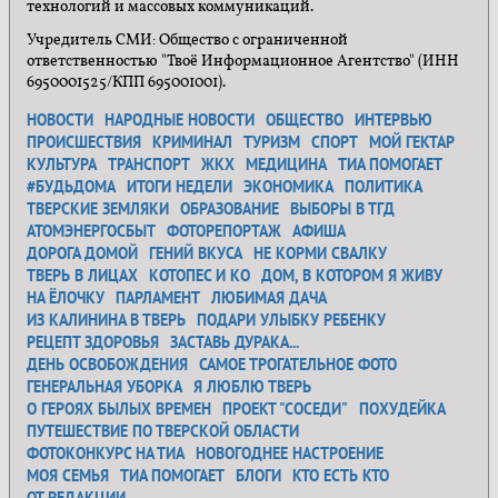
технологий и массовых коммуникаций.
Учредитель СМИ: Общество с ограниченной
ответственностью "Твоё Информационное Агентство" (ИНН
6950001525/КПП 695001001).
НОВОСТИ
НАРОДНЫЕ НОВОСТИ
ОБЩЕСТВО
ИНТЕРВЬЮ
ПРОИСШЕСТВИЯ
КРИМИНАЛ
ТУРИЗМ
СПОРТ
МОЙ ГЕКТАР
КУЛЬТУРА
ТРАНСПОРТ
ЖКХ
МЕДИЦИНА
ТИА ПОМОГАЕТ
#БУДЬДОМА
ИТОГИ НЕДЕЛИ
ЭКОНОМИКА
ПОЛИТИКА
ТВЕРСКИЕ ЗЕМЛЯКИ
ОБРАЗОВАНИЕ
ВЫБОРЫ В ТГД
АТОМЭНЕРГОСБЫТ
ФОТОРЕПОРТАЖ
АФИША
ДОРОГА ДОМОЙ
ГЕНИЙ ВКУСА
НЕ КОРМИ СВАЛКУ
ТВЕРЬ В ЛИЦАХ
КОТОПЕС И КО
ДОМ, В КОТОРОМ Я ЖИВУ
НА ЁЛОЧКУ
ПАРЛАМЕНТ
ЛЮБИМАЯ ДАЧА
ИЗ КАЛИНИНА В ТВЕРЬ
ПОДАРИ УЛЫБКУ РЕБЕНКУ
РЕЦЕПТ ЗДОРОВЬЯ
ЗАСТАВЬ ДУРАКА...
ДЕНЬ ОСВОБОЖДЕНИЯ
САМОЕ ТРОГАТЕЛЬНОЕ ФОТО
ГЕНЕРАЛЬНАЯ УБОРКА
Я ЛЮБЛЮ ТВЕРЬ
О ГЕРОЯХ БЫЛЫХ ВРЕМЕН
ПРОЕКТ "СОСЕДИ"
ПОХУДЕЙКА
ПУТЕШЕСТВИЕ ПО ТВЕРСКОЙ ОБЛАСТИ
ФОТОКОНКУРС НА ТИА
НОВОГОДНЕЕ НАСТРОЕНИЕ
МОЯ СЕМЬЯ
ТИА ПОМОГАЕТ
БЛОГИ
КТО ЕСТЬ КТО
ОТ РЕДАКЦИИ