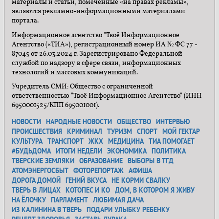
материалы и статьи, помеченные «на правах рекламы»,
являются рекламно-информационными материалами
портала.
Информационное агентство "Твоё Информационное
Агентство («ТИА»), регистрационный номер ИА № ФС 77 -
87045 от 26.03.2024 г. Зарегистрировано Федеральной
службой по надзору в сфере связи, информационных
технологий и массовых коммуникаций.
Учредитель СМИ: Общество с ограниченной
ответственностью "Твоё Информационное Агентство" (ИНН
6950001525/КПП 695001001).
НОВОСТИ
НАРОДНЫЕ НОВОСТИ
ОБЩЕСТВО
ИНТЕРВЬЮ
ПРОИСШЕСТВИЯ
КРИМИНАЛ
ТУРИЗМ
СПОРТ
МОЙ ГЕКТАР
КУЛЬТУРА
ТРАНСПОРТ
ЖКХ
МЕДИЦИНА
ТИА ПОМОГАЕТ
#БУДЬДОМА
ИТОГИ НЕДЕЛИ
ЭКОНОМИКА
ПОЛИТИКА
ТВЕРСКИЕ ЗЕМЛЯКИ
ОБРАЗОВАНИЕ
ВЫБОРЫ В ТГД
АТОМЭНЕРГОСБЫТ
ФОТОРЕПОРТАЖ
АФИША
ДОРОГА ДОМОЙ
ГЕНИЙ ВКУСА
НЕ КОРМИ СВАЛКУ
ТВЕРЬ В ЛИЦАХ
КОТОПЕС И КО
ДОМ, В КОТОРОМ Я ЖИВУ
НА ЁЛОЧКУ
ПАРЛАМЕНТ
ЛЮБИМАЯ ДАЧА
ИЗ КАЛИНИНА В ТВЕРЬ
ПОДАРИ УЛЫБКУ РЕБЕНКУ