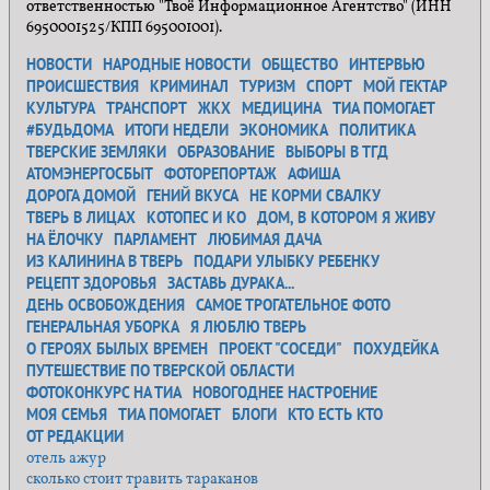
ответственностью "Твоё Информационное Агентство" (ИНН
6950001525/КПП 695001001).
НОВОСТИ
НАРОДНЫЕ НОВОСТИ
ОБЩЕСТВО
ИНТЕРВЬЮ
ПРОИСШЕСТВИЯ
КРИМИНАЛ
ТУРИЗМ
СПОРТ
МОЙ ГЕКТАР
КУЛЬТУРА
ТРАНСПОРТ
ЖКХ
МЕДИЦИНА
ТИА ПОМОГАЕТ
#БУДЬДОМА
ИТОГИ НЕДЕЛИ
ЭКОНОМИКА
ПОЛИТИКА
ТВЕРСКИЕ ЗЕМЛЯКИ
ОБРАЗОВАНИЕ
ВЫБОРЫ В ТГД
АТОМЭНЕРГОСБЫТ
ФОТОРЕПОРТАЖ
АФИША
ДОРОГА ДОМОЙ
ГЕНИЙ ВКУСА
НЕ КОРМИ СВАЛКУ
ТВЕРЬ В ЛИЦАХ
КОТОПЕС И КО
ДОМ, В КОТОРОМ Я ЖИВУ
НА ЁЛОЧКУ
ПАРЛАМЕНТ
ЛЮБИМАЯ ДАЧА
ИЗ КАЛИНИНА В ТВЕРЬ
ПОДАРИ УЛЫБКУ РЕБЕНКУ
РЕЦЕПТ ЗДОРОВЬЯ
ЗАСТАВЬ ДУРАКА...
ДЕНЬ ОСВОБОЖДЕНИЯ
САМОЕ ТРОГАТЕЛЬНОЕ ФОТО
ГЕНЕРАЛЬНАЯ УБОРКА
Я ЛЮБЛЮ ТВЕРЬ
О ГЕРОЯХ БЫЛЫХ ВРЕМЕН
ПРОЕКТ "СОСЕДИ"
ПОХУДЕЙКА
ПУТЕШЕСТВИЕ ПО ТВЕРСКОЙ ОБЛАСТИ
ФОТОКОНКУРС НА ТИА
НОВОГОДНЕЕ НАСТРОЕНИЕ
МОЯ СЕМЬЯ
ТИА ПОМОГАЕТ
БЛОГИ
КТО ЕСТЬ КТО
ОТ РЕДАКЦИИ
отель ажур
сколько стоит травить тараканов