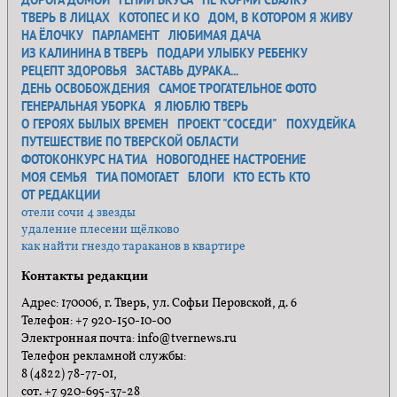
ДОРОГА ДОМОЙ
ГЕНИЙ ВКУСА
НЕ КОРМИ СВАЛКУ
ТВЕРЬ В ЛИЦАХ
КОТОПЕС И КО
ДОМ, В КОТОРОМ Я ЖИВУ
НА ЁЛОЧКУ
ПАРЛАМЕНТ
ЛЮБИМАЯ ДАЧА
ИЗ КАЛИНИНА В ТВЕРЬ
ПОДАРИ УЛЫБКУ РЕБЕНКУ
РЕЦЕПТ ЗДОРОВЬЯ
ЗАСТАВЬ ДУРАКА...
ДЕНЬ ОСВОБОЖДЕНИЯ
САМОЕ ТРОГАТЕЛЬНОЕ ФОТО
ГЕНЕРАЛЬНАЯ УБОРКА
Я ЛЮБЛЮ ТВЕРЬ
О ГЕРОЯХ БЫЛЫХ ВРЕМЕН
ПРОЕКТ "СОСЕДИ"
ПОХУДЕЙКА
ПУТЕШЕСТВИЕ ПО ТВЕРСКОЙ ОБЛАСТИ
ФОТОКОНКУРС НА ТИА
НОВОГОДНЕЕ НАСТРОЕНИЕ
МОЯ СЕМЬЯ
ТИА ПОМОГАЕТ
БЛОГИ
КТО ЕСТЬ КТО
ОТ РЕДАКЦИИ
отели сочи 4 звезды
удаление плесени щёлково
как найти гнездо тараканов в квартире
Контакты редакции
Адрес: 170006, г. Тверь, ул. Софьи Перовской, д. 6
Телефон: +7 920-150-10-00
Электронная почта: info@tvernews.ru
Телефон рекламной службы:
8 (4822) 78-77-01,
сот. +7 920-695-37-28