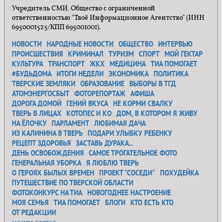
Учредитель СМИ: Общество с ограниченной
ответственностью "Твоё Информационное Агентство" (ИНН
6950001525/КПП 695001001).
НОВОСТИ
НАРОДНЫЕ НОВОСТИ
ОБЩЕСТВО
ИНТЕРВЬЮ
ПРОИСШЕСТВИЯ
КРИМИНАЛ
ТУРИЗМ
СПОРТ
МОЙ ГЕКТАР
КУЛЬТУРА
ТРАНСПОРТ
ЖКХ
МЕДИЦИНА
ТИА ПОМОГАЕТ
#БУДЬДОМА
ИТОГИ НЕДЕЛИ
ЭКОНОМИКА
ПОЛИТИКА
ТВЕРСКИЕ ЗЕМЛЯКИ
ОБРАЗОВАНИЕ
ВЫБОРЫ В ТГД
АТОМЭНЕРГОСБЫТ
ФОТОРЕПОРТАЖ
АФИША
ДОРОГА ДОМОЙ
ГЕНИЙ ВКУСА
НЕ КОРМИ СВАЛКУ
ТВЕРЬ В ЛИЦАХ
КОТОПЕС И КО
ДОМ, В КОТОРОМ Я ЖИВУ
НА ЁЛОЧКУ
ПАРЛАМЕНТ
ЛЮБИМАЯ ДАЧА
ИЗ КАЛИНИНА В ТВЕРЬ
ПОДАРИ УЛЫБКУ РЕБЕНКУ
РЕЦЕПТ ЗДОРОВЬЯ
ЗАСТАВЬ ДУРАКА...
ДЕНЬ ОСВОБОЖДЕНИЯ
САМОЕ ТРОГАТЕЛЬНОЕ ФОТО
ГЕНЕРАЛЬНАЯ УБОРКА
Я ЛЮБЛЮ ТВЕРЬ
О ГЕРОЯХ БЫЛЫХ ВРЕМЕН
ПРОЕКТ "СОСЕДИ"
ПОХУДЕЙКА
ПУТЕШЕСТВИЕ ПО ТВЕРСКОЙ ОБЛАСТИ
ФОТОКОНКУРС НА ТИА
НОВОГОДНЕЕ НАСТРОЕНИЕ
МОЯ СЕМЬЯ
ТИА ПОМОГАЕТ
БЛОГИ
КТО ЕСТЬ КТО
ОТ РЕДАКЦИИ