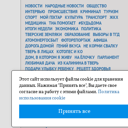
НОВОСТИ
НАРОДНЫЕ НОВОСТИ
ОБЩЕСТВО
ИНТЕРВЬЮ
ПРОИСШЕСТВИЯ
КРИМИНАЛ
ТУРИЗМ
СПОРТ
МОЙ ГЕКТАР
КУЛЬТУРА
ТРАНСПОРТ
ЖКХ
МЕДИЦИНА
ТИА ПОМОГАЕТ
#БУДЬДОМА
ИТОГИ НЕДЕЛИ
ЭКОНОМИКА
ПОЛИТИКА
ТВЕРСКИЕ ЗЕМЛЯКИ
ОБРАЗОВАНИЕ
ВЫБОРЫ В ТГД
АТОМЭНЕРГОСБЫТ
ФОТОРЕПОРТАЖ
АФИША
ДОРОГА ДОМОЙ
ГЕНИЙ ВКУСА
НЕ КОРМИ СВАЛКУ
ТВЕРЬ В ЛИЦАХ
КОТОПЕС И КО
ДОМ, В КОТОРОМ Я ЖИВУ
НА ЁЛОЧКУ
ПАРЛАМЕНТ
ЛЮБИМАЯ ДАЧА
ИЗ КАЛИНИНА В ТВЕРЬ
ПОДАРИ УЛЫБКУ РЕБЕНКУ
РЕЦЕПТ ЗДОРОВЬЯ
ЗАСТАВЬ ДУРАКА...
ДЕНЬ ОСВОБОЖДЕНИЯ
Этот сайт использует файлы cookie для хранения
САМОЕ ТРОГАТЕЛЬНОЕ ФОТО
ГЕНЕРАЛЬНАЯ УБОРКА
данных. Нажимая "Принять все", Вы даете свое
Я ЛЮБЛЮ ТВЕРЬ
О ГЕРОЯХ БЫЛЫХ ВРЕМЕН
согласие на работу с этими файлами.
Политика
ПРОЕКТ "СОСЕДИ"
ПОХУДЕЙКА
ПУТЕШЕСТВИЕ ПО ТВЕРСКОЙ ОБЛАСТИ
использования cookie
ФОТОКОНКУРС НА ТИА
НОВОГОДНЕЕ НАСТРОЕНИЕ
МОЯ СЕМЬЯ
ТИА ПОМОГАЕТ
БЛОГИ
КТО ЕСТЬ КТО
Принять все
ОТ РЕДАКЦИИ
гостевой дом дарина
коломна тараканы