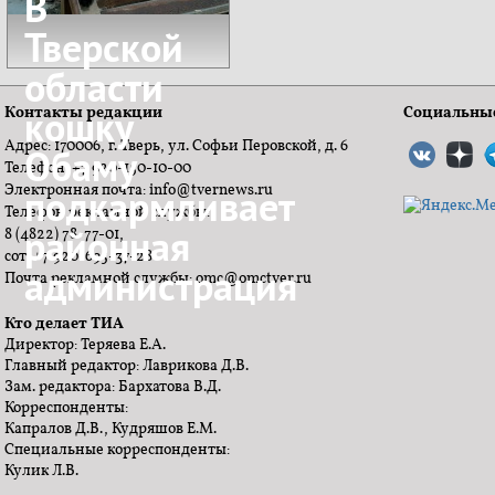
В
Тверской
области
кошку
Контакты редакции
Социальные
Адрес: 170006, г. Тверь, ул. Софьи Перовской, д. 6
Обаму
Телефон: +7 920-150-10-00
Электронная почта: info@tvernews.ru
подкармливает
Телефон рекламной службы:
районная
8 (4822) 78-77-01,
сот. +7 920-695-37-28
администрация
Почта рекламной службы: omc@omctver.ru
Кто делает ТИА
Директор: Теряева Е.А.
Главный редактор: Лаврикова Д.В.
Зам. редактора: Бархатова В.Д.
Корреспонденты:
Капралов Д.В., Кудряшов Е.М.
Специальные корреспонденты:
Кулик Л.В.