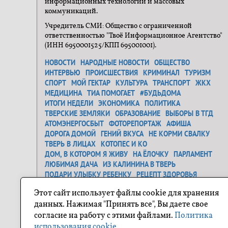
информационных технологий и массовых
коммуникаций.
Учредитель СМИ: Общество с ограниченной
ответственностью "Твоё Информационное Агентство"
(ИНН 6950001525/КПП 695001001).
НОВОСТИ
НАРОДНЫЕ НОВОСТИ
ОБЩЕСТВО
ИНТЕРВЬЮ
ПРОИСШЕСТВИЯ
КРИМИНАЛ
ТУРИЗМ
СПОРТ
МОЙ ГЕКТАР
КУЛЬТУРА
ТРАНСПОРТ
ЖКХ
МЕДИЦИНА
ТИА ПОМОГАЕТ
#БУДЬДОМА
ИТОГИ НЕДЕЛИ
ЭКОНОМИКА
ПОЛИТИКА
ТВЕРСКИЕ ЗЕМЛЯКИ
ОБРАЗОВАНИЕ
ВЫБОРЫ В ТГД
АТОМЭНЕРГОСБЫТ
ФОТОРЕПОРТАЖ
АФИША
ДОРОГА ДОМОЙ
ГЕНИЙ ВКУСА
НЕ КОРМИ СВАЛКУ
ТВЕРЬ В ЛИЦАХ
КОТОПЕС И КО
ДОМ, В КОТОРОМ Я ЖИВУ
НА ЁЛОЧКУ
ПАРЛАМЕНТ
ЛЮБИМАЯ ДАЧА
ИЗ КАЛИНИНА В ТВЕРЬ
ПОДАРИ УЛЫБКУ РЕБЕНКУ
РЕЦЕПТ ЗДОРОВЬЯ
ЗАСТАВЬ ДУРАКА...
ДЕНЬ ОСВОБОЖДЕНИЯ
Этот сайт использует файлы cookie для хранения
САМОЕ ТРОГАТЕЛЬНОЕ ФОТО
ГЕНЕРАЛЬНАЯ УБОРКА
данных. Нажимая "Принять все", Вы даете свое
Я ЛЮБЛЮ ТВЕРЬ
О ГЕРОЯХ БЫЛЫХ ВРЕМЕН
согласие на работу с этими файлами.
Политика
ПРОЕКТ "СОСЕДИ"
ПОХУДЕЙКА
ПУТЕШЕСТВИЕ ПО ТВЕРСКОЙ ОБЛАСТИ
использования cookie