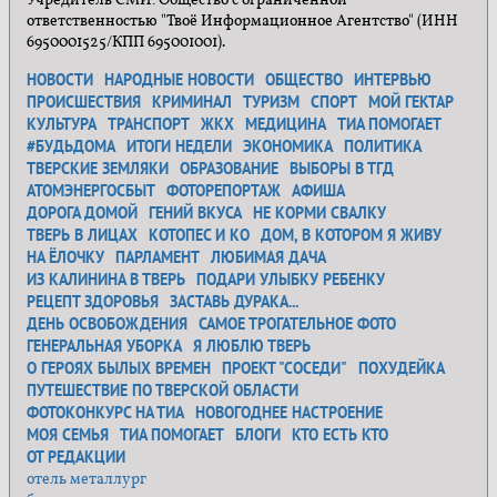
Учредитель СМИ: Общество с ограниченной
ответственностью "Твоё Информационное Агентство" (ИНН
6950001525/КПП 695001001).
НОВОСТИ
НАРОДНЫЕ НОВОСТИ
ОБЩЕСТВО
ИНТЕРВЬЮ
ПРОИСШЕСТВИЯ
КРИМИНАЛ
ТУРИЗМ
СПОРТ
МОЙ ГЕКТАР
КУЛЬТУРА
ТРАНСПОРТ
ЖКХ
МЕДИЦИНА
ТИА ПОМОГАЕТ
#БУДЬДОМА
ИТОГИ НЕДЕЛИ
ЭКОНОМИКА
ПОЛИТИКА
ТВЕРСКИЕ ЗЕМЛЯКИ
ОБРАЗОВАНИЕ
ВЫБОРЫ В ТГД
АТОМЭНЕРГОСБЫТ
ФОТОРЕПОРТАЖ
АФИША
ДОРОГА ДОМОЙ
ГЕНИЙ ВКУСА
НЕ КОРМИ СВАЛКУ
ТВЕРЬ В ЛИЦАХ
КОТОПЕС И КО
ДОМ, В КОТОРОМ Я ЖИВУ
НА ЁЛОЧКУ
ПАРЛАМЕНТ
ЛЮБИМАЯ ДАЧА
ИЗ КАЛИНИНА В ТВЕРЬ
ПОДАРИ УЛЫБКУ РЕБЕНКУ
РЕЦЕПТ ЗДОРОВЬЯ
ЗАСТАВЬ ДУРАКА...
ДЕНЬ ОСВОБОЖДЕНИЯ
САМОЕ ТРОГАТЕЛЬНОЕ ФОТО
ГЕНЕРАЛЬНАЯ УБОРКА
Я ЛЮБЛЮ ТВЕРЬ
О ГЕРОЯХ БЫЛЫХ ВРЕМЕН
ПРОЕКТ "СОСЕДИ"
ПОХУДЕЙКА
ПУТЕШЕСТВИЕ ПО ТВЕРСКОЙ ОБЛАСТИ
ФОТОКОНКУРС НА ТИА
НОВОГОДНЕЕ НАСТРОЕНИЕ
МОЯ СЕМЬЯ
ТИА ПОМОГАЕТ
БЛОГИ
КТО ЕСТЬ КТО
ОТ РЕДАКЦИИ
отель металлург