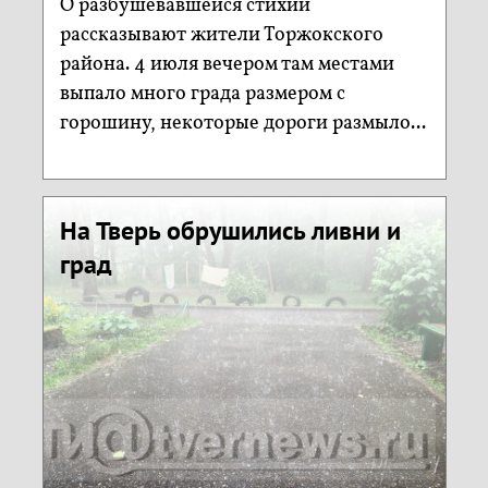
О разбушевавшейся стихии
рассказывают жители Торжокского
района. 4 июля вечером там местами
выпало много града размером с
горошину, некоторые дороги размыло...
На Тверь обрушились ливни и
град