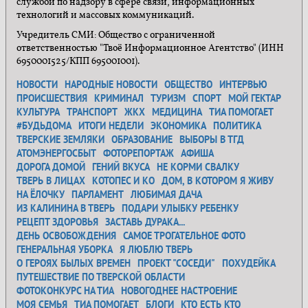
службой по надзору в сфере связи, информационных
технологий и массовых коммуникаций.
Учредитель СМИ: Общество с ограниченной
ответственностью "Твоё Информационное Агентство" (ИНН
6950001525/КПП 695001001).
НОВОСТИ
НАРОДНЫЕ НОВОСТИ
ОБЩЕСТВО
ИНТЕРВЬЮ
ПРОИСШЕСТВИЯ
КРИМИНАЛ
ТУРИЗМ
СПОРТ
МОЙ ГЕКТАР
КУЛЬТУРА
ТРАНСПОРТ
ЖКХ
МЕДИЦИНА
ТИА ПОМОГАЕТ
#БУДЬДОМА
ИТОГИ НЕДЕЛИ
ЭКОНОМИКА
ПОЛИТИКА
ТВЕРСКИЕ ЗЕМЛЯКИ
ОБРАЗОВАНИЕ
ВЫБОРЫ В ТГД
АТОМЭНЕРГОСБЫТ
ФОТОРЕПОРТАЖ
АФИША
ДОРОГА ДОМОЙ
ГЕНИЙ ВКУСА
НЕ КОРМИ СВАЛКУ
ТВЕРЬ В ЛИЦАХ
КОТОПЕС И КО
ДОМ, В КОТОРОМ Я ЖИВУ
НА ЁЛОЧКУ
ПАРЛАМЕНТ
ЛЮБИМАЯ ДАЧА
ИЗ КАЛИНИНА В ТВЕРЬ
ПОДАРИ УЛЫБКУ РЕБЕНКУ
РЕЦЕПТ ЗДОРОВЬЯ
ЗАСТАВЬ ДУРАКА...
ДЕНЬ ОСВОБОЖДЕНИЯ
САМОЕ ТРОГАТЕЛЬНОЕ ФОТО
ГЕНЕРАЛЬНАЯ УБОРКА
Я ЛЮБЛЮ ТВЕРЬ
О ГЕРОЯХ БЫЛЫХ ВРЕМЕН
ПРОЕКТ "СОСЕДИ"
ПОХУДЕЙКА
ПУТЕШЕСТВИЕ ПО ТВЕРСКОЙ ОБЛАСТИ
ФОТОКОНКУРС НА ТИА
НОВОГОДНЕЕ НАСТРОЕНИЕ
МОЯ СЕМЬЯ
ТИА ПОМОГАЕТ
БЛОГИ
КТО ЕСТЬ КТО