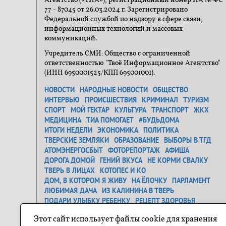
Агентство («ТИА»), регистрационный номер ИА № ФС
77 - 87045 от 26.03.2024 г. Зарегистрировано
Федеральной службой по надзору в сфере связи,
информационных технологий и массовых
коммуникаций.
Учредитель СМИ: Общество с ограниченной
ответственностью "Твоё Информационное Агентство"
(ИНН 6950001525/КПП 695001001).
НОВОСТИ
НАРОДНЫЕ НОВОСТИ
ОБЩЕСТВО
ИНТЕРВЬЮ
ПРОИСШЕСТВИЯ
КРИМИНАЛ
ТУРИЗМ
СПОРТ
МОЙ ГЕКТАР
КУЛЬТУРА
ТРАНСПОРТ
ЖКХ
МЕДИЦИНА
ТИА ПОМОГАЕТ
#БУДЬДОМА
ИТОГИ НЕДЕЛИ
ЭКОНОМИКА
ПОЛИТИКА
ТВЕРСКИЕ ЗЕМЛЯКИ
ОБРАЗОВАНИЕ
ВЫБОРЫ В ТГД
АТОМЭНЕРГОСБЫТ
ФОТОРЕПОРТАЖ
АФИША
ДОРОГА ДОМОЙ
ГЕНИЙ ВКУСА
НЕ КОРМИ СВАЛКУ
ТВЕРЬ В ЛИЦАХ
КОТОПЕС И КО
ДОМ, В КОТОРОМ Я ЖИВУ
НА ЁЛОЧКУ
ПАРЛАМЕНТ
ЛЮБИМАЯ ДАЧА
ИЗ КАЛИНИНА В ТВЕРЬ
ПОДАРИ УЛЫБКУ РЕБЕНКУ
РЕЦЕПТ ЗДОРОВЬЯ
ЗАСТАВЬ ДУРАКА...
ДЕНЬ ОСВОБОЖДЕНИЯ
Этот сайт использует файлы cookie для хранения
САМОЕ ТРОГАТЕЛЬНОЕ ФОТО
ГЕНЕРАЛЬНАЯ УБОРКА