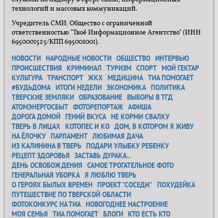
технологий и массовых коммуникаций.
Учредитель СМИ: Общество с ограниченной
ответственностью "Твоё Информационное Агентство" (ИНН
6950001525/КПП 695001001).
НОВОСТИ
НАРОДНЫЕ НОВОСТИ
ОБЩЕСТВО
ИНТЕРВЬЮ
ПРОИСШЕСТВИЯ
КРИМИНАЛ
ТУРИЗМ
СПОРТ
МОЙ ГЕКТАР
КУЛЬТУРА
ТРАНСПОРТ
ЖКХ
МЕДИЦИНА
ТИА ПОМОГАЕТ
#БУДЬДОМА
ИТОГИ НЕДЕЛИ
ЭКОНОМИКА
ПОЛИТИКА
ТВЕРСКИЕ ЗЕМЛЯКИ
ОБРАЗОВАНИЕ
ВЫБОРЫ В ТГД
АТОМЭНЕРГОСБЫТ
ФОТОРЕПОРТАЖ
АФИША
ДОРОГА ДОМОЙ
ГЕНИЙ ВКУСА
НЕ КОРМИ СВАЛКУ
ТВЕРЬ В ЛИЦАХ
КОТОПЕС И КО
ДОМ, В КОТОРОМ Я ЖИВУ
НА ЁЛОЧКУ
ПАРЛАМЕНТ
ЛЮБИМАЯ ДАЧА
ИЗ КАЛИНИНА В ТВЕРЬ
ПОДАРИ УЛЫБКУ РЕБЕНКУ
РЕЦЕПТ ЗДОРОВЬЯ
ЗАСТАВЬ ДУРАКА...
ДЕНЬ ОСВОБОЖДЕНИЯ
САМОЕ ТРОГАТЕЛЬНОЕ ФОТО
ГЕНЕРАЛЬНАЯ УБОРКА
Я ЛЮБЛЮ ТВЕРЬ
О ГЕРОЯХ БЫЛЫХ ВРЕМЕН
ПРОЕКТ "СОСЕДИ"
ПОХУДЕЙКА
ПУТЕШЕСТВИЕ ПО ТВЕРСКОЙ ОБЛАСТИ
ФОТОКОНКУРС НА ТИА
НОВОГОДНЕЕ НАСТРОЕНИЕ
МОЯ СЕМЬЯ
ТИА ПОМОГАЕТ
БЛОГИ
КТО ЕСТЬ КТО