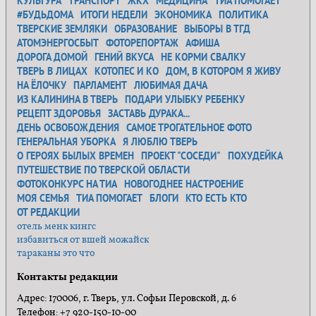
КУЛЬТУРА
ТРАНСПОРТ
ЖКХ
МЕДИЦИНА
ТИА ПОМОГАЕТ
#БУДЬДОМА
ИТОГИ НЕДЕЛИ
ЭКОНОМИКА
ПОЛИТИКА
ТВЕРСКИЕ ЗЕМЛЯКИ
ОБРАЗОВАНИЕ
ВЫБОРЫ В ТГД
АТОМЭНЕРГОСБЫТ
ФОТОРЕПОРТАЖ
АФИША
ДОРОГА ДОМОЙ
ГЕНИЙ ВКУСА
НЕ КОРМИ СВАЛКУ
ТВЕРЬ В ЛИЦАХ
КОТОПЕС И КО
ДОМ, В КОТОРОМ Я ЖИВУ
НА ЁЛОЧКУ
ПАРЛАМЕНТ
ЛЮБИМАЯ ДАЧА
ИЗ КАЛИНИНА В ТВЕРЬ
ПОДАРИ УЛЫБКУ РЕБЕНКУ
РЕЦЕПТ ЗДОРОВЬЯ
ЗАСТАВЬ ДУРАКА...
ДЕНЬ ОСВОБОЖДЕНИЯ
САМОЕ ТРОГАТЕЛЬНОЕ ФОТО
ГЕНЕРАЛЬНАЯ УБОРКА
Я ЛЮБЛЮ ТВЕРЬ
О ГЕРОЯХ БЫЛЫХ ВРЕМЕН
ПРОЕКТ "СОСЕДИ"
ПОХУДЕЙКА
ПУТЕШЕСТВИЕ ПО ТВЕРСКОЙ ОБЛАСТИ
ФОТОКОНКУРС НА ТИА
НОВОГОДНЕЕ НАСТРОЕНИЕ
МОЯ СЕМЬЯ
ТИА ПОМОГАЕТ
БЛОГИ
КТО ЕСТЬ КТО
ОТ РЕДАКЦИИ
отель менк кингс
избавиться от вшей можайск
тараканы это что
Контакты редакции
Адрес: 170006, г. Тверь, ул. Софьи Перовской, д. 6
Телефон: +7 920-150-10-00