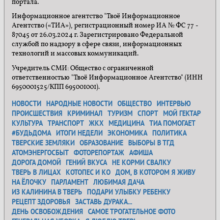
портала.
Информационное агентство "Твоё Информационное
Агентство («ТИА»), регистрационный номер ИА № ФС 77 -
87045 от 26.03.2024 г. Зарегистрировано Федеральной
службой по надзору в сфере связи, информационных
технологий и массовых коммуникаций.
Учредитель СМИ: Общество с ограниченной
ответственностью "Твоё Информационное Агентство" (ИНН
6950001525/КПП 695001001).
НОВОСТИ
НАРОДНЫЕ НОВОСТИ
ОБЩЕСТВО
ИНТЕРВЬЮ
ПРОИСШЕСТВИЯ
КРИМИНАЛ
ТУРИЗМ
СПОРТ
МОЙ ГЕКТАР
КУЛЬТУРА
ТРАНСПОРТ
ЖКХ
МЕДИЦИНА
ТИА ПОМОГАЕТ
#БУДЬДОМА
ИТОГИ НЕДЕЛИ
ЭКОНОМИКА
ПОЛИТИКА
ТВЕРСКИЕ ЗЕМЛЯКИ
ОБРАЗОВАНИЕ
ВЫБОРЫ В ТГД
АТОМЭНЕРГОСБЫТ
ФОТОРЕПОРТАЖ
АФИША
ДОРОГА ДОМОЙ
ГЕНИЙ ВКУСА
НЕ КОРМИ СВАЛКУ
ТВЕРЬ В ЛИЦАХ
КОТОПЕС И КО
ДОМ, В КОТОРОМ Я ЖИВУ
НА ЁЛОЧКУ
ПАРЛАМЕНТ
ЛЮБИМАЯ ДАЧА
ИЗ КАЛИНИНА В ТВЕРЬ
ПОДАРИ УЛЫБКУ РЕБЕНКУ
РЕЦЕПТ ЗДОРОВЬЯ
ЗАСТАВЬ ДУРАКА...
ДЕНЬ ОСВОБОЖДЕНИЯ
САМОЕ ТРОГАТЕЛЬНОЕ ФОТО