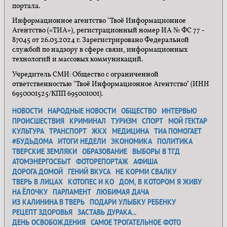
портала.
Информационное агентство "Твоё Информационное
Агентство («ТИА»), регистрационный номер ИА № ФС 77 -
87045 от 26.03.2024 г. Зарегистрировано Федеральной
службой по надзору в сфере связи, информационных
технологий и массовых коммуникаций.
Учредитель СМИ: Общество с ограниченной
ответственностью "Твоё Информационное Агентство" (ИНН
6950001525/КПП 695001001).
НОВОСТИ
НАРОДНЫЕ НОВОСТИ
ОБЩЕСТВО
ИНТЕРВЬЮ
ПРОИСШЕСТВИЯ
КРИМИНАЛ
ТУРИЗМ
СПОРТ
МОЙ ГЕКТАР
КУЛЬТУРА
ТРАНСПОРТ
ЖКХ
МЕДИЦИНА
ТИА ПОМОГАЕТ
#БУДЬДОМА
ИТОГИ НЕДЕЛИ
ЭКОНОМИКА
ПОЛИТИКА
ТВЕРСКИЕ ЗЕМЛЯКИ
ОБРАЗОВАНИЕ
ВЫБОРЫ В ТГД
АТОМЭНЕРГОСБЫТ
ФОТОРЕПОРТАЖ
АФИША
ДОРОГА ДОМОЙ
ГЕНИЙ ВКУСА
НЕ КОРМИ СВАЛКУ
ТВЕРЬ В ЛИЦАХ
КОТОПЕС И КО
ДОМ, В КОТОРОМ Я ЖИВУ
НА ЁЛОЧКУ
ПАРЛАМЕНТ
ЛЮБИМАЯ ДАЧА
ИЗ КАЛИНИНА В ТВЕРЬ
ПОДАРИ УЛЫБКУ РЕБЕНКУ
РЕЦЕПТ ЗДОРОВЬЯ
ЗАСТАВЬ ДУРАКА...
ДЕНЬ ОСВОБОЖДЕНИЯ
САМОЕ ТРОГАТЕЛЬНОЕ ФОТО