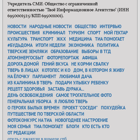
Учредитель СМИ: Общество с ограниченной
ответственностью "Твоё Информационное Агентство" (ИНН
6950001525/КПП 695001001).
НОВОСТИ
НАРОДНЫЕ НОВОСТИ
ОБЩЕСТВО
ИНТЕРВЬЮ
ПРОИСШЕСТВИЯ
КРИМИНАЛ
ТУРИЗМ
СПОРТ
МОЙ ГЕКТАР
КУЛЬТУРА
ТРАНСПОРТ
ЖКХ
МЕДИЦИНА
ТИА ПОМОГАЕТ
#БУДЬДОМА
ИТОГИ НЕДЕЛИ
ЭКОНОМИКА
ПОЛИТИКА
ТВЕРСКИЕ ЗЕМЛЯКИ
ОБРАЗОВАНИЕ
ВЫБОРЫ В ТГД
АТОМЭНЕРГОСБЫТ
ФОТОРЕПОРТАЖ
АФИША
ДОРОГА ДОМОЙ
ГЕНИЙ ВКУСА
НЕ КОРМИ СВАЛКУ
ТВЕРЬ В ЛИЦАХ
КОТОПЕС И КО
ДОМ, В КОТОРОМ Я ЖИВУ
НА ЁЛОЧКУ
ПАРЛАМЕНТ
ЛЮБИМАЯ ДАЧА
ИЗ КАЛИНИНА В ТВЕРЬ
ПОДАРИ УЛЫБКУ РЕБЕНКУ
РЕЦЕПТ ЗДОРОВЬЯ
ЗАСТАВЬ ДУРАКА...
ДЕНЬ ОСВОБОЖДЕНИЯ
САМОЕ ТРОГАТЕЛЬНОЕ ФОТО
ГЕНЕРАЛЬНАЯ УБОРКА
Я ЛЮБЛЮ ТВЕРЬ
О ГЕРОЯХ БЫЛЫХ ВРЕМЕН
ПРОЕКТ "СОСЕДИ"
ПОХУДЕЙКА
ПУТЕШЕСТВИЕ ПО ТВЕРСКОЙ ОБЛАСТИ
ФОТОКОНКУРС НА ТИА
НОВОГОДНЕЕ НАСТРОЕНИЕ
МОЯ СЕМЬЯ
ТИА ПОМОГАЕТ
БЛОГИ
КТО ЕСТЬ КТО
ОТ РЕДАКЦИИ
отель с джакузи в номере спб