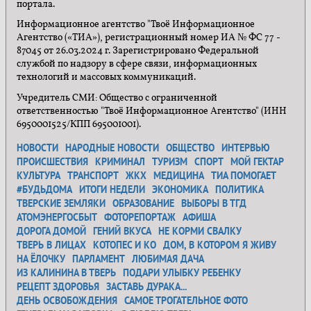
портала.
Информационное агентство "Твоё Информационное
Агентство («ТИА»), регистрационный номер ИА № ФС 77 -
87045 от 26.03.2024 г. Зарегистрировано Федеральной
службой по надзору в сфере связи, информационных
технологий и массовых коммуникаций.
Учредитель СМИ: Общество с ограниченной
ответственностью "Твоё Информационное Агентство" (ИНН
6950001525/КПП 695001001).
НОВОСТИ
НАРОДНЫЕ НОВОСТИ
ОБЩЕСТВО
ИНТЕРВЬЮ
ПРОИСШЕСТВИЯ
КРИМИНАЛ
ТУРИЗМ
СПОРТ
МОЙ ГЕКТАР
КУЛЬТУРА
ТРАНСПОРТ
ЖКХ
МЕДИЦИНА
ТИА ПОМОГАЕТ
#БУДЬДОМА
ИТОГИ НЕДЕЛИ
ЭКОНОМИКА
ПОЛИТИКА
ТВЕРСКИЕ ЗЕМЛЯКИ
ОБРАЗОВАНИЕ
ВЫБОРЫ В ТГД
АТОМЭНЕРГОСБЫТ
ФОТОРЕПОРТАЖ
АФИША
ДОРОГА ДОМОЙ
ГЕНИЙ ВКУСА
НЕ КОРМИ СВАЛКУ
ТВЕРЬ В ЛИЦАХ
КОТОПЕС И КО
ДОМ, В КОТОРОМ Я ЖИВУ
НА ЁЛОЧКУ
ПАРЛАМЕНТ
ЛЮБИМАЯ ДАЧА
ИЗ КАЛИНИНА В ТВЕРЬ
ПОДАРИ УЛЫБКУ РЕБЕНКУ
РЕЦЕПТ ЗДОРОВЬЯ
ЗАСТАВЬ ДУРАКА...
ДЕНЬ ОСВОБОЖДЕНИЯ
САМОЕ ТРОГАТЕЛЬНОЕ ФОТО