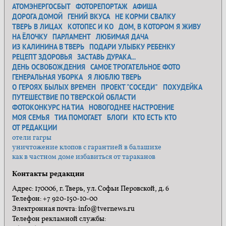
АТОМЭНЕРГОСБЫТ
ФОТОРЕПОРТАЖ
АФИША
ДОРОГА ДОМОЙ
ГЕНИЙ ВКУСА
НЕ КОРМИ СВАЛКУ
ТВЕРЬ В ЛИЦАХ
КОТОПЕС И КО
ДОМ, В КОТОРОМ Я ЖИВУ
НА ЁЛОЧКУ
ПАРЛАМЕНТ
ЛЮБИМАЯ ДАЧА
ИЗ КАЛИНИНА В ТВЕРЬ
ПОДАРИ УЛЫБКУ РЕБЕНКУ
РЕЦЕПТ ЗДОРОВЬЯ
ЗАСТАВЬ ДУРАКА...
ДЕНЬ ОСВОБОЖДЕНИЯ
САМОЕ ТРОГАТЕЛЬНОЕ ФОТО
ГЕНЕРАЛЬНАЯ УБОРКА
Я ЛЮБЛЮ ТВЕРЬ
О ГЕРОЯХ БЫЛЫХ ВРЕМЕН
ПРОЕКТ "СОСЕДИ"
ПОХУДЕЙКА
ПУТЕШЕСТВИЕ ПО ТВЕРСКОЙ ОБЛАСТИ
ФОТОКОНКУРС НА ТИА
НОВОГОДНЕЕ НАСТРОЕНИЕ
МОЯ СЕМЬЯ
ТИА ПОМОГАЕТ
БЛОГИ
КТО ЕСТЬ КТО
ОТ РЕДАКЦИИ
отели гагры
уничтожение клопов с гарантией в балашихе
как в частном доме избавиться от тараканов
Контакты редакции
Адрес: 170006, г. Тверь, ул. Софьи Перовской, д. 6
Телефон: +7 920-150-10-00
Электронная почта: info@tvernews.ru
Телефон рекламной службы: