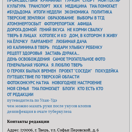
ПРОИСШЕСТВИЯ
КРИМИНАЛ
ТУРИЗМ
СПОРТ
МОЙ ГЕКТАР
КУЛЬТУРА
ТРАНСПОРТ
ЖКХ
МЕДИЦИНА
ТИА ПОМОГАЕТ
#БУДЬДОМА
ИТОГИ НЕДЕЛИ
ЭКОНОМИКА
ПОЛИТИКА
ТВЕРСКИЕ ЗЕМЛЯКИ
ОБРАЗОВАНИЕ
ВЫБОРЫ В ТГД
АТОМЭНЕРГОСБЫТ
ФОТОРЕПОРТАЖ
АФИША
ДОРОГА ДОМОЙ
ГЕНИЙ ВКУСА
НЕ КОРМИ СВАЛКУ
ТВЕРЬ В ЛИЦАХ
КОТОПЕС И КО
ДОМ, В КОТОРОМ Я ЖИВУ
НА ЁЛОЧКУ
ПАРЛАМЕНТ
ЛЮБИМАЯ ДАЧА
ИЗ КАЛИНИНА В ТВЕРЬ
ПОДАРИ УЛЫБКУ РЕБЕНКУ
РЕЦЕПТ ЗДОРОВЬЯ
ЗАСТАВЬ ДУРАКА...
ДЕНЬ ОСВОБОЖДЕНИЯ
САМОЕ ТРОГАТЕЛЬНОЕ ФОТО
ГЕНЕРАЛЬНАЯ УБОРКА
Я ЛЮБЛЮ ТВЕРЬ
О ГЕРОЯХ БЫЛЫХ ВРЕМЕН
ПРОЕКТ "СОСЕДИ"
ПОХУДЕЙКА
ПУТЕШЕСТВИЕ ПО ТВЕРСКОЙ ОБЛАСТИ
ФОТОКОНКУРС НА ТИА
НОВОГОДНЕЕ НАСТРОЕНИЕ
МОЯ СЕМЬЯ
ТИА ПОМОГАЕТ
БЛОГИ
КТО ЕСТЬ КТО
ОТ РЕДАКЦИИ
путеводитель по Улан-Удэ
чем можно мазать руки после укусов клопов
дезинфекция в очаге туберкулеза
Контакты редакции
Адрес: 170006, г. Тверь, ул. Софьи Перовской, д. 6