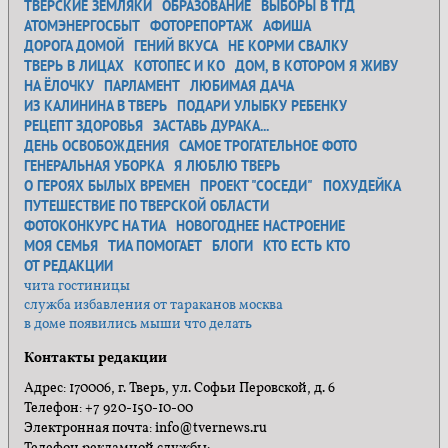
ТВЕРСКИЕ ЗЕМЛЯКИ
ОБРАЗОВАНИЕ
ВЫБОРЫ В ТГД
АТОМЭНЕРГОСБЫТ
ФОТОРЕПОРТАЖ
АФИША
ДОРОГА ДОМОЙ
ГЕНИЙ ВКУСА
НЕ КОРМИ СВАЛКУ
ТВЕРЬ В ЛИЦАХ
КОТОПЕС И КО
ДОМ, В КОТОРОМ Я ЖИВУ
НА ЁЛОЧКУ
ПАРЛАМЕНТ
ЛЮБИМАЯ ДАЧА
ИЗ КАЛИНИНА В ТВЕРЬ
ПОДАРИ УЛЫБКУ РЕБЕНКУ
РЕЦЕПТ ЗДОРОВЬЯ
ЗАСТАВЬ ДУРАКА...
ДЕНЬ ОСВОБОЖДЕНИЯ
САМОЕ ТРОГАТЕЛЬНОЕ ФОТО
ГЕНЕРАЛЬНАЯ УБОРКА
Я ЛЮБЛЮ ТВЕРЬ
О ГЕРОЯХ БЫЛЫХ ВРЕМЕН
ПРОЕКТ "СОСЕДИ"
ПОХУДЕЙКА
ПУТЕШЕСТВИЕ ПО ТВЕРСКОЙ ОБЛАСТИ
ФОТОКОНКУРС НА ТИА
НОВОГОДНЕЕ НАСТРОЕНИЕ
МОЯ СЕМЬЯ
ТИА ПОМОГАЕТ
БЛОГИ
КТО ЕСТЬ КТО
ОТ РЕДАКЦИИ
чита гостиницы
служба избавления от тараканов москва
в доме появились мыши что делать
Контакты редакции
Адрес: 170006, г. Тверь, ул. Софьи Перовской, д. 6
Телефон: +7 920-150-10-00
Электронная почта: info@tvernews.ru