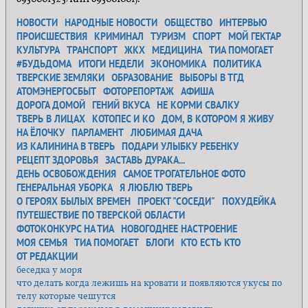
НОВОСТИ
НАРОДНЫЕ НОВОСТИ
ОБЩЕСТВО
ИНТЕРВЬЮ
ПРОИСШЕСТВИЯ
КРИМИНАЛ
ТУРИЗМ
СПОРТ
МОЙ ГЕКТАР
КУЛЬТУРА
ТРАНСПОРТ
ЖКХ
МЕДИЦИНА
ТИА ПОМОГАЕТ
#БУДЬДОМА
ИТОГИ НЕДЕЛИ
ЭКОНОМИКА
ПОЛИТИКА
ТВЕРСКИЕ ЗЕМЛЯКИ
ОБРАЗОВАНИЕ
ВЫБОРЫ В ТГД
АТОМЭНЕРГОСБЫТ
ФОТОРЕПОРТАЖ
АФИША
ДОРОГА ДОМОЙ
ГЕНИЙ ВКУСА
НЕ КОРМИ СВАЛКУ
ТВЕРЬ В ЛИЦАХ
КОТОПЕС И КО
ДОМ, В КОТОРОМ Я ЖИВУ
НА ЁЛОЧКУ
ПАРЛАМЕНТ
ЛЮБИМАЯ ДАЧА
ИЗ КАЛИНИНА В ТВЕРЬ
ПОДАРИ УЛЫБКУ РЕБЕНКУ
РЕЦЕПТ ЗДОРОВЬЯ
ЗАСТАВЬ ДУРАКА...
ДЕНЬ ОСВОБОЖДЕНИЯ
САМОЕ ТРОГАТЕЛЬНОЕ ФОТО
ГЕНЕРАЛЬНАЯ УБОРКА
Я ЛЮБЛЮ ТВЕРЬ
О ГЕРОЯХ БЫЛЫХ ВРЕМЕН
ПРОЕКТ "СОСЕДИ"
ПОХУДЕЙКА
ПУТЕШЕСТВИЕ ПО ТВЕРСКОЙ ОБЛАСТИ
ФОТОКОНКУРС НА ТИА
НОВОГОДНЕЕ НАСТРОЕНИЕ
МОЯ СЕМЬЯ
ТИА ПОМОГАЕТ
БЛОГИ
КТО ЕСТЬ КТО
ОТ РЕДАКЦИИ
беседка у моря
что делать когда лежишь на кровати и появляются укусы по
телу которые чешутся