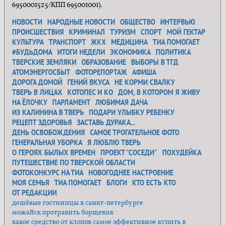
6950001525/КПП 695001001).
НОВОСТИ
НАРОДНЫЕ НОВОСТИ
ОБЩЕСТВО
ИНТЕРВЬЮ
ПРОИСШЕСТВИЯ
КРИМИНАЛ
ТУРИЗМ
СПОРТ
МОЙ ГЕКТАР
КУЛЬТУРА
ТРАНСПОРТ
ЖКХ
МЕДИЦИНА
ТИА ПОМОГАЕТ
#БУДЬДОМА
ИТОГИ НЕДЕЛИ
ЭКОНОМИКА
ПОЛИТИКА
ТВЕРСКИЕ ЗЕМЛЯКИ
ОБРАЗОВАНИЕ
ВЫБОРЫ В ТГД
АТОМЭНЕРГОСБЫТ
ФОТОРЕПОРТАЖ
АФИША
ДОРОГА ДОМОЙ
ГЕНИЙ ВКУСА
НЕ КОРМИ СВАЛКУ
ТВЕРЬ В ЛИЦАХ
КОТОПЕС И КО
ДОМ, В КОТОРОМ Я ЖИВУ
НА ЁЛОЧКУ
ПАРЛАМЕНТ
ЛЮБИМАЯ ДАЧА
ИЗ КАЛИНИНА В ТВЕРЬ
ПОДАРИ УЛЫБКУ РЕБЕНКУ
РЕЦЕПТ ЗДОРОВЬЯ
ЗАСТАВЬ ДУРАКА...
ДЕНЬ ОСВОБОЖДЕНИЯ
САМОЕ ТРОГАТЕЛЬНОЕ ФОТО
ГЕНЕРАЛЬНАЯ УБОРКА
Я ЛЮБЛЮ ТВЕРЬ
О ГЕРОЯХ БЫЛЫХ ВРЕМЕН
ПРОЕКТ "СОСЕДИ"
ПОХУДЕЙКА
ПУТЕШЕСТВИЕ ПО ТВЕРСКОЙ ОБЛАСТИ
ФОТОКОНКУРС НА ТИА
НОВОГОДНЕЕ НАСТРОЕНИЕ
МОЯ СЕМЬЯ
ТИА ПОМОГАЕТ
БЛОГИ
КТО ЕСТЬ КТО
ОТ РЕДАКЦИИ
дешёвые гостиницы в санкт-петербурге
можайск протравить борщевик
какое средство от клопов самое эффективное купить в