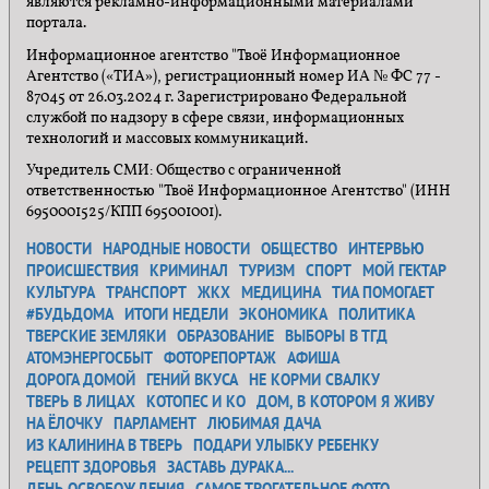
являются рекламно-информационными материалами
портала.
Информационное агентство "Твоё Информационное
Агентство («ТИА»), регистрационный номер ИА № ФС 77 -
87045 от 26.03.2024 г. Зарегистрировано Федеральной
службой по надзору в сфере связи, информационных
технологий и массовых коммуникаций.
Учредитель СМИ: Общество с ограниченной
ответственностью "Твоё Информационное Агентство" (ИНН
6950001525/КПП 695001001).
НОВОСТИ
НАРОДНЫЕ НОВОСТИ
ОБЩЕСТВО
ИНТЕРВЬЮ
ПРОИСШЕСТВИЯ
КРИМИНАЛ
ТУРИЗМ
СПОРТ
МОЙ ГЕКТАР
КУЛЬТУРА
ТРАНСПОРТ
ЖКХ
МЕДИЦИНА
ТИА ПОМОГАЕТ
#БУДЬДОМА
ИТОГИ НЕДЕЛИ
ЭКОНОМИКА
ПОЛИТИКА
ТВЕРСКИЕ ЗЕМЛЯКИ
ОБРАЗОВАНИЕ
ВЫБОРЫ В ТГД
АТОМЭНЕРГОСБЫТ
ФОТОРЕПОРТАЖ
АФИША
ДОРОГА ДОМОЙ
ГЕНИЙ ВКУСА
НЕ КОРМИ СВАЛКУ
ТВЕРЬ В ЛИЦАХ
КОТОПЕС И КО
ДОМ, В КОТОРОМ Я ЖИВУ
НА ЁЛОЧКУ
ПАРЛАМЕНТ
ЛЮБИМАЯ ДАЧА
ИЗ КАЛИНИНА В ТВЕРЬ
ПОДАРИ УЛЫБКУ РЕБЕНКУ
РЕЦЕПТ ЗДОРОВЬЯ
ЗАСТАВЬ ДУРАКА...