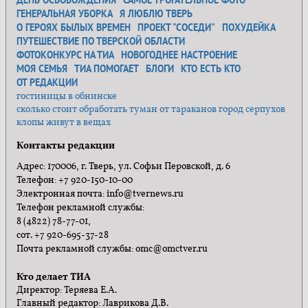
ДЕНЬ ОСВОБОЖДЕНИЯ
САМОЕ ТРОГАТЕЛЬНОЕ ФОТО
ГЕНЕРАЛЬНАЯ УБОРКА
Я ЛЮБЛЮ ТВЕРЬ
О ГЕРОЯХ БЫЛЫХ ВРЕМЕН
ПРОЕКТ "СОСЕДИ"
ПОХУДЕЙКА
ПУТЕШЕСТВИЕ ПО ТВЕРСКОЙ ОБЛАСТИ
ФОТОКОНКУРС НА ТИА
НОВОГОДНЕЕ НАСТРОЕНИЕ
МОЯ СЕМЬЯ
ТИА ПОМОГАЕТ
БЛОГИ
КТО ЕСТЬ КТО
ОТ РЕДАКЦИИ
гостиницы в обнинске
сколько стоит обработать туман от тараканов город серпухов
клопы живут в вещах
Контакты редакции
Адрес: 170006, г. Тверь, ул. Софьи Перовской, д. 6
Телефон: +7 920-150-10-00
Электронная почта: info@tvernews.ru
Телефон рекламной службы:
8 (4822) 78-77-01,
сот. +7 920-695-37-28
Почта рекламной службы: omc@omctver.ru
Кто делает ТИА
Директор: Теряева Е.А.
Главный редактор: Лаврикова Д.В.