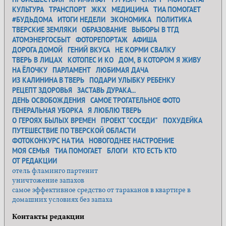
КУЛЬТУРА
ТРАНСПОРТ
ЖКХ
МЕДИЦИНА
ТИА ПОМОГАЕТ
#БУДЬДОМА
ИТОГИ НЕДЕЛИ
ЭКОНОМИКА
ПОЛИТИКА
ТВЕРСКИЕ ЗЕМЛЯКИ
ОБРАЗОВАНИЕ
ВЫБОРЫ В ТГД
АТОМЭНЕРГОСБЫТ
ФОТОРЕПОРТАЖ
АФИША
ДОРОГА ДОМОЙ
ГЕНИЙ ВКУСА
НЕ КОРМИ СВАЛКУ
ТВЕРЬ В ЛИЦАХ
КОТОПЕС И КО
ДОМ, В КОТОРОМ Я ЖИВУ
НА ЁЛОЧКУ
ПАРЛАМЕНТ
ЛЮБИМАЯ ДАЧА
ИЗ КАЛИНИНА В ТВЕРЬ
ПОДАРИ УЛЫБКУ РЕБЕНКУ
РЕЦЕПТ ЗДОРОВЬЯ
ЗАСТАВЬ ДУРАКА...
ДЕНЬ ОСВОБОЖДЕНИЯ
САМОЕ ТРОГАТЕЛЬНОЕ ФОТО
ГЕНЕРАЛЬНАЯ УБОРКА
Я ЛЮБЛЮ ТВЕРЬ
О ГЕРОЯХ БЫЛЫХ ВРЕМЕН
ПРОЕКТ "СОСЕДИ"
ПОХУДЕЙКА
ПУТЕШЕСТВИЕ ПО ТВЕРСКОЙ ОБЛАСТИ
ФОТОКОНКУРС НА ТИА
НОВОГОДНЕЕ НАСТРОЕНИЕ
МОЯ СЕМЬЯ
ТИА ПОМОГАЕТ
БЛОГИ
КТО ЕСТЬ КТО
ОТ РЕДАКЦИИ
отель фламинго партенит
уничтожение запахов
самое эффективное средство от тараканов в квартире в
домашних условиях без запаха
Контакты редакции