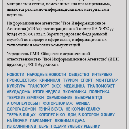
материалы и статьи, помеченные «на правах рекламы»,
являются рекламно-информационными материалами
портала.
Информационное агентство "Твоё Информационное
Агентство («ТИА»), регистрационный номер ИА № ФС 77 -
87045 от 26.03.2024 г. Зарегистрировано Федеральной
службой по надзору в сфере связи, информационных
технологий и массовых коммуникаций.
Учредитель СМИ: Общество с ограниченной
ответственностью "Твоё Информационное Агентство" (ИНН
6950001525/КПП 695001001).
НОВОСТИ
НАРОДНЫЕ НОВОСТИ
ОБЩЕСТВО
ИНТЕРВЬЮ
ПРОИСШЕСТВИЯ
КРИМИНАЛ
ТУРИЗМ
СПОРТ
МОЙ ГЕКТАР
КУЛЬТУРА
ТРАНСПОРТ
ЖКХ
МЕДИЦИНА
ТИА ПОМОГАЕТ
#БУДЬДОМА
ИТОГИ НЕДЕЛИ
ЭКОНОМИКА
ПОЛИТИКА
ТВЕРСКИЕ ЗЕМЛЯКИ
ОБРАЗОВАНИЕ
ВЫБОРЫ В ТГД
АТОМЭНЕРГОСБЫТ
ФОТОРЕПОРТАЖ
АФИША
ДОРОГА ДОМОЙ
ГЕНИЙ ВКУСА
НЕ КОРМИ СВАЛКУ
ТВЕРЬ В ЛИЦАХ
КОТОПЕС И КО
ДОМ, В КОТОРОМ Я ЖИВУ
НА ЁЛОЧКУ
ПАРЛАМЕНТ
ЛЮБИМАЯ ДАЧА
ИЗ КАЛИНИНА В ТВЕРЬ
ПОДАРИ УЛЫБКУ РЕБЕНКУ