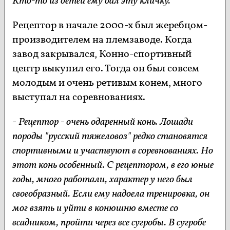
Кто-то из детей ему дал эту кличку.
Рецептор в начале 2000-х был жеребцом-
производителем на племзаводе. Когда
завод закрывался, Конно-спортивный
центр выкупил его. Тогда он был совсем
молодым и очень ретивым конем, много
выступал на соревнованиях.
-
Рецептор - очень одаренный конь. Лошади
породы "русский тяжеловоз" редко становятся
спортивными и участвуют в соревнованиях. Но
этот конь особенный. С рецептором, в его юные
годы, много работали, характер у него был
своеобразный. Если ему надоела тренировка, он
мог взять и уйти в конюшню вместе со
всадником, пройти через все сугробы. В сугробе