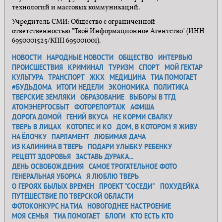
технологий и массовых коммуникаций.
Учредитель СМИ: Общество с ограниченной
ответственностью "Твоё Информационное Агентство" (ИНН
6950001525/КПП 695001001).
НОВОСТИ
НАРОДНЫЕ НОВОСТИ
ОБЩЕСТВО
ИНТЕРВЬЮ
ПРОИСШЕСТВИЯ
КРИМИНАЛ
ТУРИЗМ
СПОРТ
МОЙ ГЕКТАР
КУЛЬТУРА
ТРАНСПОРТ
ЖКХ
МЕДИЦИНА
ТИА ПОМОГАЕТ
#БУДЬДОМА
ИТОГИ НЕДЕЛИ
ЭКОНОМИКА
ПОЛИТИКА
ТВЕРСКИЕ ЗЕМЛЯКИ
ОБРАЗОВАНИЕ
ВЫБОРЫ В ТГД
АТОМЭНЕРГОСБЫТ
ФОТОРЕПОРТАЖ
АФИША
ДОРОГА ДОМОЙ
ГЕНИЙ ВКУСА
НЕ КОРМИ СВАЛКУ
ТВЕРЬ В ЛИЦАХ
КОТОПЕС И КО
ДОМ, В КОТОРОМ Я ЖИВУ
НА ЁЛОЧКУ
ПАРЛАМЕНТ
ЛЮБИМАЯ ДАЧА
ИЗ КАЛИНИНА В ТВЕРЬ
ПОДАРИ УЛЫБКУ РЕБЕНКУ
РЕЦЕПТ ЗДОРОВЬЯ
ЗАСТАВЬ ДУРАКА...
ДЕНЬ ОСВОБОЖДЕНИЯ
САМОЕ ТРОГАТЕЛЬНОЕ ФОТО
ГЕНЕРАЛЬНАЯ УБОРКА
Я ЛЮБЛЮ ТВЕРЬ
О ГЕРОЯХ БЫЛЫХ ВРЕМЕН
ПРОЕКТ "СОСЕДИ"
ПОХУДЕЙКА
ПУТЕШЕСТВИЕ ПО ТВЕРСКОЙ ОБЛАСТИ
ФОТОКОНКУРС НА ТИА
НОВОГОДНЕЕ НАСТРОЕНИЕ
МОЯ СЕМЬЯ
ТИА ПОМОГАЕТ
БЛОГИ
КТО ЕСТЬ КТО